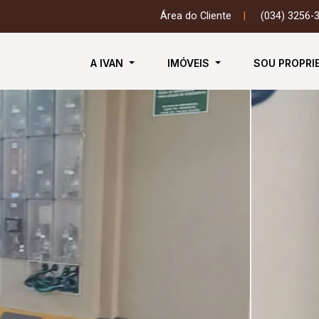
Área do Cliente
|
(034) 3256-
A IVAN
IMÓVEIS
SOU PROPRI