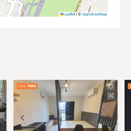
Leaflet
|
©
OpenStreetMap
Cód.
75856