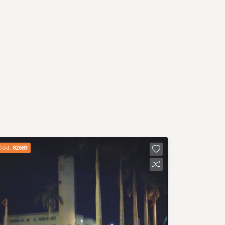
Cód.
82683