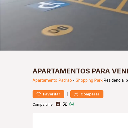
APARTAMENTOS PARA VEND
Apartamento
Padrão
-
Shopping Park
Residencial 
|
Favoritar
Comparar
Compartilhe: