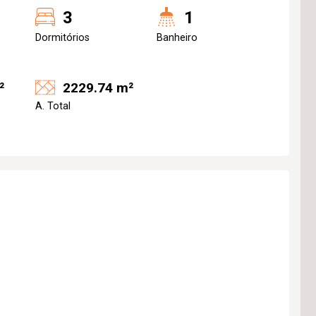
3
1
Dormitórios
Banheiro
²
2229.74 m²
A. Total