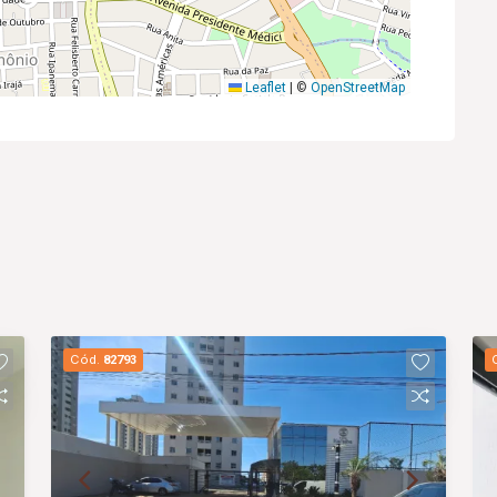
Leaflet
|
©
OpenStreetMap
Cód.
82793