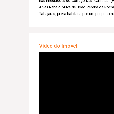
nas imediações do Córrego Das “Galinhas” (A
Alves Rabelo, viúva de João Pereira da Rocha
Tabajaras, já era habitada por um pequeno 
Vídeo do Imóvel