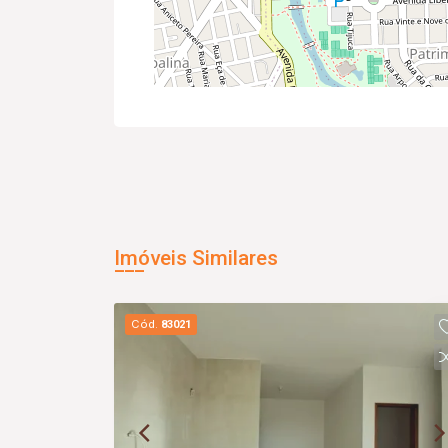
Imóveis Similares
Cód.
83021