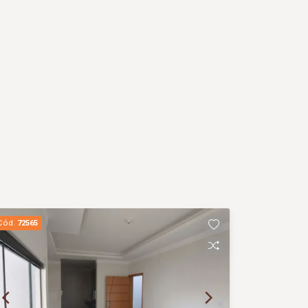
Cód.
72565