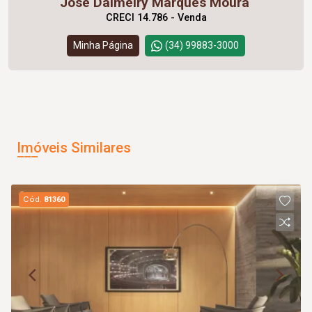
José Dalmeiry Marques Moura
CRECI 14.786 - Venda
Minha Página
(34) 99883-3000
Imóveis Similares
Cód.
81360