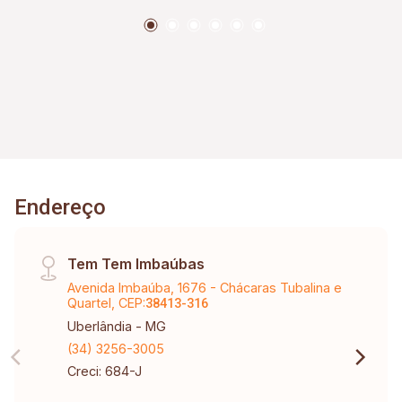
acabamento interno em inox; Churrasqueira com
piscina privativa; Espaço de recebimento de
mercadoria; Car wash; Leitor biométrico na
portaria; Ambientes internos de lazer
climatizados; B Market; Quadra de Beach Tennis;
Ar condicionado de baixo consumo nas áreas de
lazer;
Endereço
Tem Tem Imbaúbas
Avenida Imbaúba, 1676 - Chácaras Tubalina e
Quartel, CEP:
38413-316
Uberlândia - MG
(34) 3256-3005
Creci: 684-J