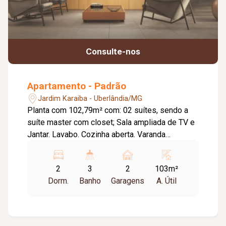
Consulte-nos
Apartamento - Padrão
Jardim Karaiba - Uberlândia/MG
Planta com 102,79m² com: 02 suítes, sendo a
suíte master com closet; Sala ampliada de TV e
Jantar. Lavabo. Cozinha aberta. Varanda
Gourmet. Portas e guarnições com madeira
certificada. Condomínio com: Automação das
2
3
2
103m²
áreas comuns; Descarte seletivo; Sensores de
Dorm.
Banho
Garagens
A. Útil
presença nas áreas comuns; Wi-fi nas áreas de
lazer; Sistema dual flush; Torneiras com
temporizador nos sanitários das áreas de lazer;
Monitoramento câmeras; Elevadores com