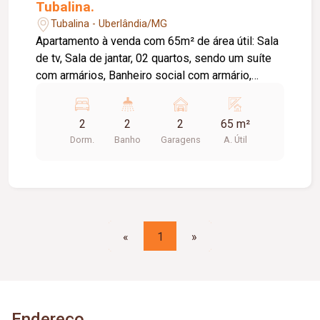
Tubalina.
Tubalina - Uberlândia/MG
Apartamento à venda com 65m² de área útil: Sala
de tv, Sala de jantar, 02 quartos, sendo um suíte
com armários, Banheiro social com armário,
Cozinha com armários, Área de serviço com
armário, Sacada com churrasqueira, 02 vagas de
2
2
2
65 m²
garagem. Condomínio incluso gás e água, Prédio
Dorm.
Banho
Garagens
A. Útil
sem elevador.
«
1
»
Endereço