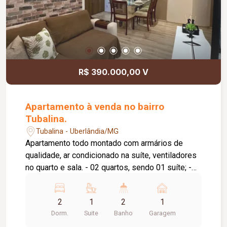
R$ 390.000,00 V
Apartamento à venda no bairro
Tubalina.
Tubalina - Uberlândia/MG
Apartamento todo montado com armários de
qualidade, ar condicionado na suíte, ventiladores
no quarto e sala. - 02 quartos, sendo 01 suíte; -
Banho social; - Cozinha; - Área de serviço; - Sala
e quartos com sanca em gesso; - Garagem
2
1
2
1
coberta para um carro; - iluminação diferenciada; -
Dorm.
Suite
Banho
Garagem
Apartamento no 1° andar, sem elevador.