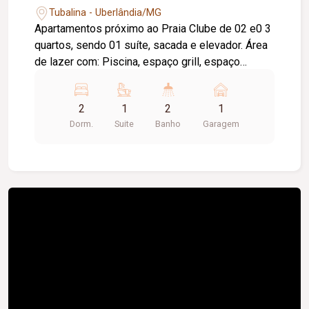
Tubalina - Uberlândia/MG
Apartamentos próximo ao Praia Clube de 02 e0 3
quartos, sendo 01 suíte, sacada e elevador. Área
de lazer com: Piscina, espaço grill, espaço
gourmet, brinquedoteca, sala de jogos,
coworking, academia, espaço cave, grabe & go
2
1
2
1
market. Entrega prevista para Dezembro/2026.
Dorm.
Suite
Banho
Garagem