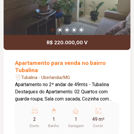
R$ 220.000,00 V
Apartamento para venda no bairro
Tubalina
Tubalina - Uberlandia/MG
Apartamento no 2º andar de 49mts - Tubalina
Destaques do Apartamento: 02 Quartos com
guarda-roupa; Sala com sacada; Cozinha com
armários, lavanderia; Banheiro com Box blindex;
Garagem coberta acesso prático e seguro.
2
1
1
49 m²
Condomínio com 12 apartamentos, 04 por andar,
Dorm.
Banho
Garagem
Const.
R$ 233,00. Localização privilegiada sendo um