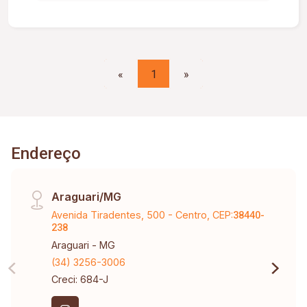
lugar tranquilo e bem localizado; Documentação
em dia pronto para financiar. Apenas R$
220.000,00
«
1
»
Endereço
Araguari/MG
Avenida Tiradentes, 500 - Centro, CEP:
38440-
238
Araguari - MG
(34) 3256-3006
Creci: 684-J