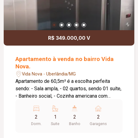
R$ 349.000,00 V
Apartamento à venda no bairro Vida
Nova.
Vida Nova - Uberlândia/MG
Apartamento de 60,5m² é a escolha perfeita
sendo: - Sala ampla, - 02 quartos, sendo 01 suíte,
- Banheiro social, - Cozinha americana com
bancadas, - Área de serviço e sacada, - 02 vagas
de garagem, - Elevador. - Acabamento em piso
2
1
2
2
porcelanato delta retificado polido 60 x 60,
Dorm.
Suite
Banho
Garagens
bancadas verde Ubatuba, - Painéis 3D na cozinha
e banheiros, teto com molduras em gesso,