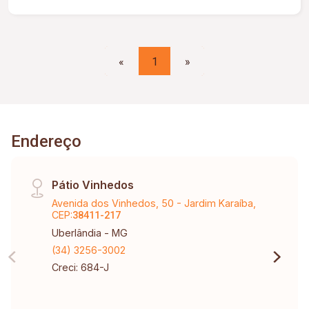
esquadrias em alumínio, guarda corpo na sacada
em alumínio e blindex, preparação para
aquecedor solar e ar condicionado.
«
1
»
Endereço
Pátio Vinhedos
Avenida dos Vinhedos, 50 - Jardim Karaíba,
CEP:
38411-217
Uberlândia - MG
(34) 3256-3002
Creci: 684-J