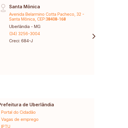
Santa Mônica
Matr
Avenida Belarmino Cotta Pacheco, 32 -
Rua A
Santa Mônica, CEP:
CEP:
38408-168
3
Uberlândia - MG
Uberl
(34) 3256-3004
(34) 
Creci: 684-J
Creci
CNPJ:
Prefeitura de Uberlândia
Cemig
Portal do Cidadão
2ª via da 
Vagas de emprego
Ligação n
IPTU
Desligam