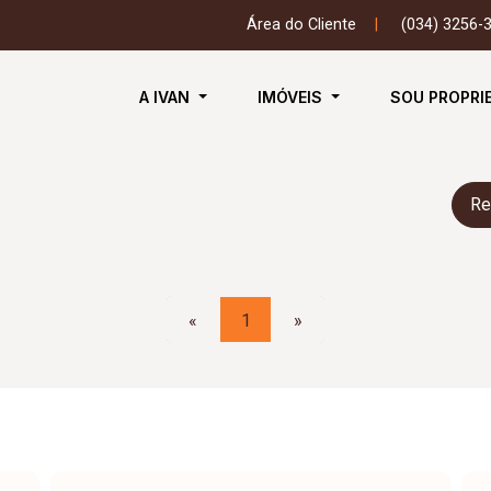
Área do Cliente
|
(034) 3256-
A IVAN
IMÓVEIS
SOU PROPRI
Re
«
1
»