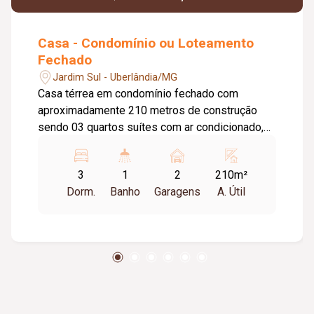
Casa - Condomínio ou Loteamento
Fechado
Jardim Sul - Uberlândia/MG
Casa térrea em condomínio fechado com
aproximadamente 210 metros de construção
sendo 03 quartos suítes com ar condicionado,
sala em 02 ambientes com pé direito duplo e ar
condicionado, cozinha planejada com cooktop/
3
1
2
210m²
forno e micro-ondas integrada a espaço
Dorm.
Banho
Garagens
A. Útil
gourmet, lavanderia coberta, piscina aquecida
com cascata, ducha, banheiro externo, 02 vagas
de garagem. Condomínio com portaria 24hrs,
academia, piscina, quadras esportivas,
playground.