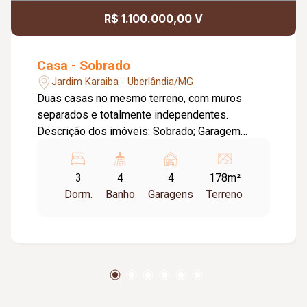
R$ 1.100.000,00 V
Casa - Sobrado
Jardim Karaiba - Uberlândia/MG
Duas casas no mesmo terreno, com muros
separados e totalmente independentes.
Descrição dos imóveis: Sobrado; Garagem
coberta para 02 carros e 02 descobertos; 03
quartos sendo 03 suítes; Área gourmet; Pé
3
4
4
178m²
direito duplo sala e cozinha; Pedras São Gabriel;
Dorm.
Banho
Garagens
Terreno
Preparação para água quente; Esquadrias em
alumínio; Lavabo; Lavanderia. Tabela de
Disponibilidade Casa 01 ? 178,00 m² de área de
terreno e 166,00 m² de área construída. Valor:
R$ 1.100.000,00. Casa 02 ? 178,00 m² de área
de terreno e 166,00 m² de área construída. Valor:
R$ 1.100.000,00. Previsão de entrega para