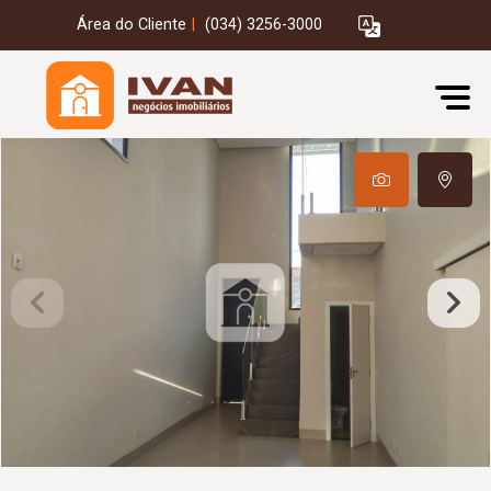
Área do Cliente
|
(034) 3256-3000