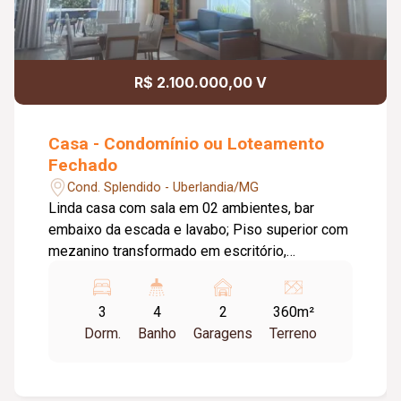
R$ 2.100.000,00 V
Casa - Condomínio ou Loteamento
Fechado
Cond. Splendido - Uberlandia/MG
Linda casa com sala em 02 ambientes, bar
embaixo da escada e lavabo; Piso superior com
mezanino transformado em escritório,
academia, sacada, cozinha planejada, espaço
gourmet em 02 ambientes, lavabo, despensa,
3
4
2
360m²
piscina aquecida; Corredor lateral adaptado para
Dorm.
Banho
Garagens
Terreno
ser lavanderia; Casa com energia solar e placas
fotovoltaica; Condomínio dispõe de área lazer
completa; Portaria 24h.