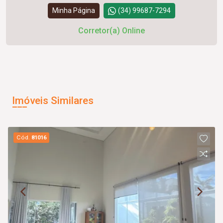
Minha Página
(34) 99687-7294
Corretor(a) Online
Imóveis Similares
Cód.
81016