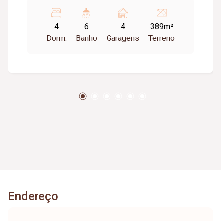
Metragem Construída: Aproximadamente
378,86m². Parte Térrea: Jardins, Toda murada,
4
6
4
389m²
Portões eletrônicos, Interfone, Câmeras
Dorm.
Banho
Garagens
Terreno
segurança, Alarme, Quatro garagens, Sala 02
ambientes, Lavabo, Mais duas salas, Cozinha,
Dependência completa empregada, Despensa,
Lavanderia, Área Lazer com churrasqueira,
piscina e banheiro externo. Parte Superior:
Quatro quatros, todos com varanda (Sendo três
suítes e uma delas com closet e banheira de
hidromassagem). Piso Granito e tábua corrida.
Energia solar. Armários e Box Blindex.
Endereço