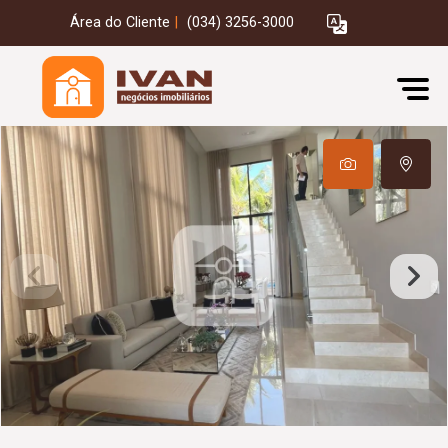
Área do Cliente
|
(034) 3256-3000