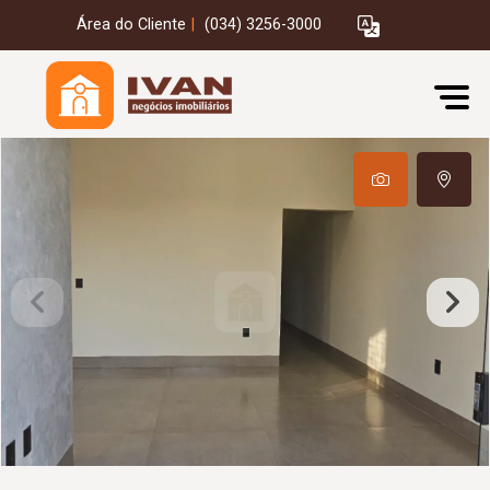
Área do Cliente
|
(034) 3256-3000