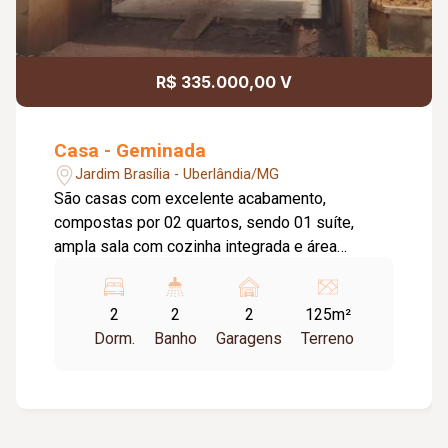
R$ 335.000,00 V
Casa - Geminada
Jardim Brasília - Uberlândia/MG
São casas com excelente acabamento,
compostas por 02 quartos, sendo 01 suíte,
ampla sala com cozinha integrada e área
gourmet. O empreendimento é composto por um
total de 9 casas, implantadas em um terreno de
2
2
2
125m²
400 m², todas de frente para a rua e com entrada
Dorm.
Banho
Garagens
Terreno
independente. tabela de disponibilidade Casa
01: 60 m² de área útil, 02 quartos (01 suíte), área
gourmet, valor R$ 365.000,00; Casa 02: 60 m² de
área útil, 02 quartos (01 suíte), área gourmet,
valor R$ 365.000,00; Casa 03: 60 m² de área útil,