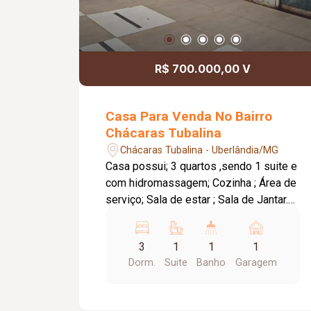
R$ 700.000,00 V
Casa Para Venda No Bairro
Chácaras Tubalina
Chácaras Tubalina - Uberlândia/MG
Casa possui; 3 quartos ,sendo 1 suite e
com hidromassagem; Cozinha ; Área de
serviço; Sala de estar ; Sala de Jantar.
No fundo: Edícula com 2 quartos. Ótima
localização.Próximo a comércios
3
1
1
1
,escolas,academias ,terminal
Dorm.
Suite
Banho
Garagem
Planalto,Tem Tem Imbaúbas.