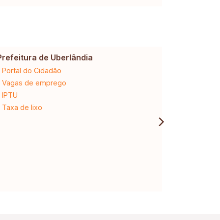
Prefeitura de Uberlândia
Cemig
Portal do Cidadão
2ª via da 
Vagas de emprego
Ligação n
IPTU
Desligam
Taxa de lixo