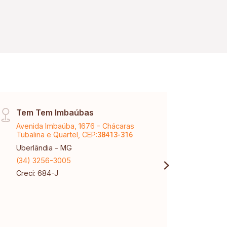
Tem Tem Imbaúbas
Páti
Avenida Imbaúba, 1676 - Chácaras
Aveni
Tubalina e Quartel, CEP:
Karaí
38413-316
Uberlândia - MG
Uberl
(34) 3256-3005
(34) 
Creci: 684-J
Creci