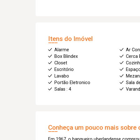
Itens do Imóvel
Alarme
Ar Con
Box Blindex
Cerca 
Closet
Cozin
Escritório
Espaç
Lavabo
Mezan
Portão Eletronico
Sala d
Salas : 4
Varan
Conheça um pouco mais sobre o
Em 1967, o banqueiro uberlandense comprou 