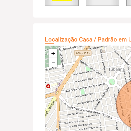
Localização Casa / Padrão em U
+
−