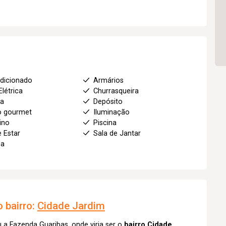
dicionado
Armários
Elétrica
Churrasqueira
ha
Depósito
o gourmet
Iluminação
ino
Piscina
e Estar
Sala de Jantar
da
 bairro:
Cidade Jardim
a Fazenda Guaribas, onde viria ser o
bairro Cidade