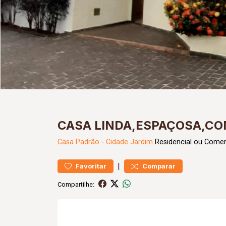
CASA LINDA,ESPAÇOSA,CO
Casa
Padrão
-
Cidade Jardim
Residencial ou Comer
|
Favoritar
Comparar
Compartilhe: