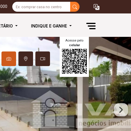
3000
ETÁRIO
INDIQUE E GANHE
Acesse pelo
celular