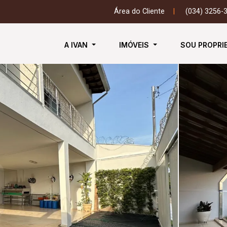
Área do Cliente
|
(034) 3256-
A IVAN
IMÓVEIS
SOU PROPRI