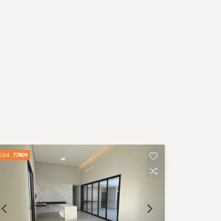
Cód.
77809