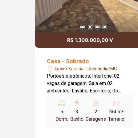
R$ 1.300.000,00 V
Casa - Sobrado
Jardim Karaiba - Uberlândia/MG
Portões eletrônicos; Interfone; 02
vagas de garagem; Sala em 02
ambientes; Lavabo; Escritório; 05
quartos (03 contendo armário embutido,
sendo 01 suíte com ar condicionado);
5
3
2
360m²
Sala jantar; Cozinha (planejada com
Dorm.
Banho
Garagens
Terreno
armários); Lavanderia; Varanda gourmet
com churrasqueira; Quintal; Banheiro
externo. Metragem Terreno: 12,00m x