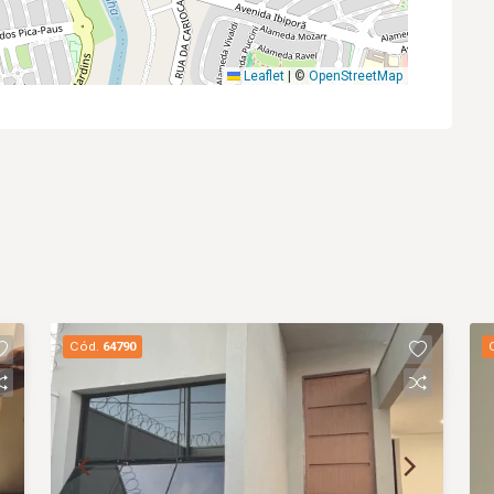
Leaflet
|
©
OpenStreetMap
Cód.
64790