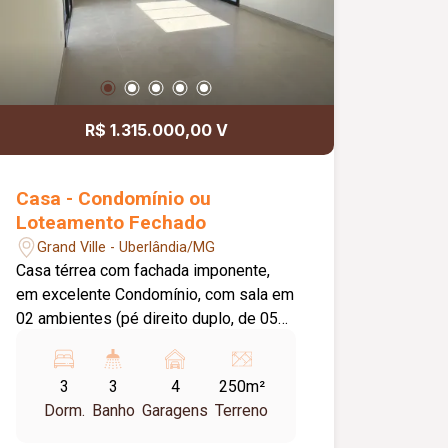
R$ 1.315.000,00 V
Casa - Condomínio ou
Loteamento Fechado
Grand Ville - Uberlândia/MG
Casa térrea com fachada imponente,
em excelente Condomínio, com sala em
02 ambientes (pé direito duplo, de 05
metros) integrados com cozinha e área
gourmet com churrasqueira, ducha e
3
3
4
250m²
piscina (mais ou menos 05m2) 03
Dorm.
Banho
Garagens
Terreno
quartos sendo 01 suite com closet e 02
quartos (semi suite), lavabo, área de