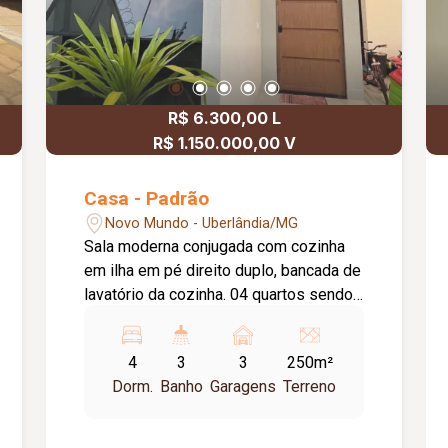
R$ 6.300,00 L
R$ 1.150.000,00 V
Casa - Padrão
Novo Mundo - Uberlândia/MG
Sala moderna conjugada com cozinha
em ilha em pé direito duplo, bancada de
lavatório da cozinha. 04 quartos sendo
01 suíte com closet e 02 semi suítes.
Rebaixamento em gesso e sanca com
4
3
3
250m²
luminárias de LED, nos quartos e
Dorm.
Banho
Garagens
Terreno
banheiros, salas, garagem e hall. Portas
em veneziana nos 03 quartos (Ar
condicionado nos 04 quartos). 03