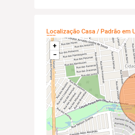
Localização Casa / Padrão em U
+
−