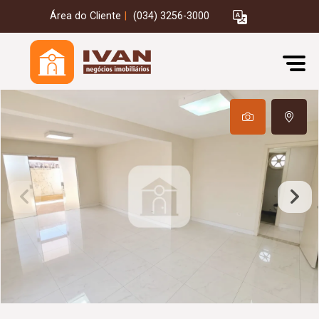
Área do Cliente
|
(034) 3256-3000