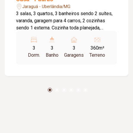
Jaraguá - Uberlândia/MG
3 salas, 3 quartos, 3 banheiros sendo 2 suítes,
varanda, garagem para 4 carros, 2 cozinhas
sendo 1 externa. Cozinha toda planejada,
armários embutidos em 2 quartos, e 2 banheiros
com armário sob a pia, cozinha externa com
3
3
3
360m²
armários Armários Embutidos. Imóvel
Dorm.
Banho
Garagens
Terreno
Residencial e Comercial.