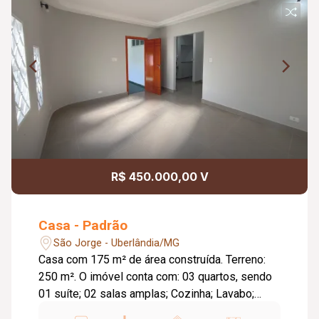
R$ 450.000,00 V
Casa - Padrão
São Jorge - Uberlândia/MG
Casa com 175 m² de área construída. Terreno:
250 m². O imóvel conta com: 03 quartos, sendo
01 suíte; 02 salas amplas; Cozinha; Lavabo;
Despensa; Área de lazer com churrasqueira; 02