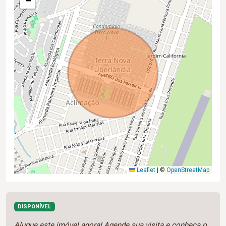
−
Leaflet
|
©
OpenStreetMap
DISPONÍVEL
Alugue este imóvel agora! Agende sua visita e conheça o