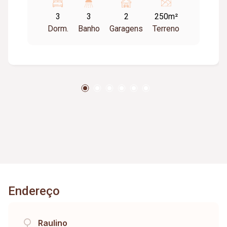
vagas de garagem; Diferenciais: Ambientes
3
3
2
250m²
amplos e bem distribuídos; Excelente
Dorm.
Banho
Garagens
Terreno
localização, próxima a supermercado e
comércios da região.
Endereço
Raulino