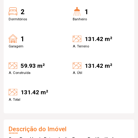
2
1
Dormitórios
Banheiro
1
131.42 m²
Garagem
A. Terreno
59.93 m²
131.42 m²
A. Construída
A. Útil
131.42 m²
A. Total
Descrição do Imóvel