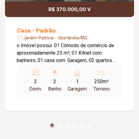
R$ 370.000,00 V
Casa - Padrão
Jardim Patrícia - Uberlândia/MG
o Imóvel possui: 01 Cômodo de comércio de
aproximadamente 25 m²; 01 Kitnet com
banheiro; 01 casa com: Garagem; 02 quartos
sendo 01 suíte; Sala em dois ambientes;
Banheiro social; Cozinha com armários; Copa;
2
2
1
250m²
Varanda; Cômodo de despejo; Quintal; 02 Padrão
Dorm.
Banho
Garagem
Terreno
de energia.