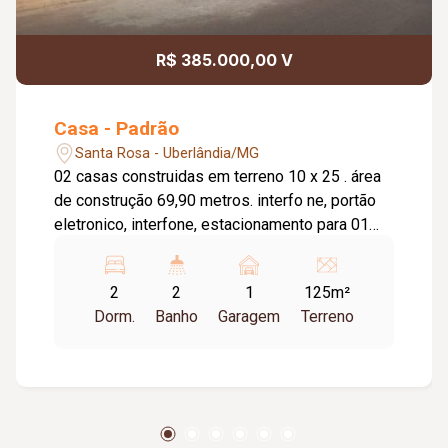
R$ 385.000,00 V
Casa - Padrão
Santa Rosa - Uberlândia/MG
02 casas construidas em terreno 10 x 25 . área
de construção 69,90 metros. interfo ne, portão
eletronico, interfone, estacionamento para 01
carro, sala conjugada com a a cozinha, sanca,
lede, pé direito alto, 02 quartos sendo uma
2
2
1
125m²
suite, banho social, toda porcelanato ( Portinari
Dorm.
Banho
Garagem
Terreno
87,7 x87,7 cm) infraestrutura de aquecimento
solar. Sistema de alarme e câmeras .