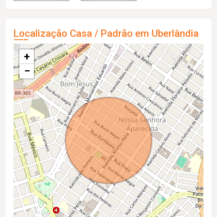
Localização Casa / Padrão em Uberlândia
+
−