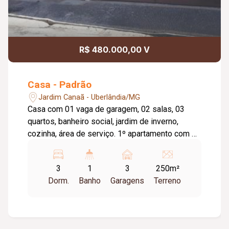
R$ 480.000,00 V
Casa - Padrão
Jardim Canaã - Uberlândia/MG
Casa com 01 vaga de garagem, 02 salas, 03
quartos, banheiro social, jardim de inverno,
cozinha, área de serviço. 1º apartamento com 01
vaga de garagem,02 quartos, banheiro social,
sala conjugada com a cozinha, área de serviço.
3
1
3
250m²
Piso cerâmica. 2º apartamento com 01 vaga de
Dorm.
Banho
Garagens
Terreno
garagem, sala, 02 quartos, banheiro social, 02
sacadas, cozinha estilo americana, área de
serviço. Piso cerâmica.