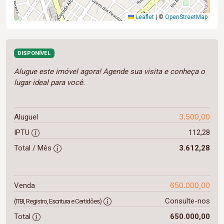
Leaflet
|
©
OpenStreetMap
DISPONÍVEL
Alugue este imóvel agora! Agende sua visita e conheça o
lugar ideal para você.
3.500,00
Aluguel
IPTU
112,28
Total / Mês
3.612,28
650.000,00
Venda
Consulte-nos
(ITBI, Registro, Escritura e Certidões)
Total
650.000,00