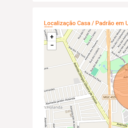
Localização Casa / Padrão em U
+
−