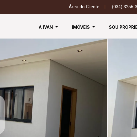
Área do Cliente
|
(034) 3256-
A IVAN
IMÓVEIS
SOU PROPRI