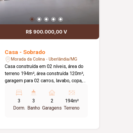
R$ 900.000,00 V
Casa - Sobrado
Morada da Colina - Uberlândia/MG
Casa construída em 02 níveis, área do
terreno 194m², área construída 120m²,
garagem para 02 carros, lavabo, copa,
cozinha, área de serviço, bancadas em
granito, área externa. Parte Superior 03
3
3
2
194m²
quartos sendo 01 suíte com varanda,
Dorm.
Banho
Garagens
Terreno
banho social, piso porcelanato, mais
área externa para área gourmet.