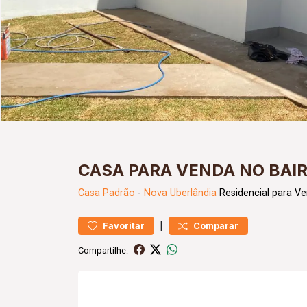
CASA PARA VENDA NO BAI
Casa
Padrão
-
Nova Uberlândia
Residencial para V
|
Favoritar
Comparar
Compartilhe: