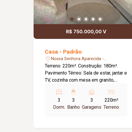
R$ 750.000,00 V
Casa - Padrão
Nossa Senhora Aparecida -
Uberlândia/MG
Terreno: 220m². Construção: 180m².
Pavimento Térreo: Sala de estar, jantar e
TV, cozinha com mesa em granito,
despensa e área de Serviço.
Dormitórios Térreo: 01 quarto com
3
3
3
220m²
armários e 01 suíte com hidro e
Dorm.
Banho
Garagens
Terreno
armários. Pavimento Superior: 01 Suíte
com armários e escritório. Destaques:
Escada em granito, aquecimento solar,
jardins de inverno protegidos com