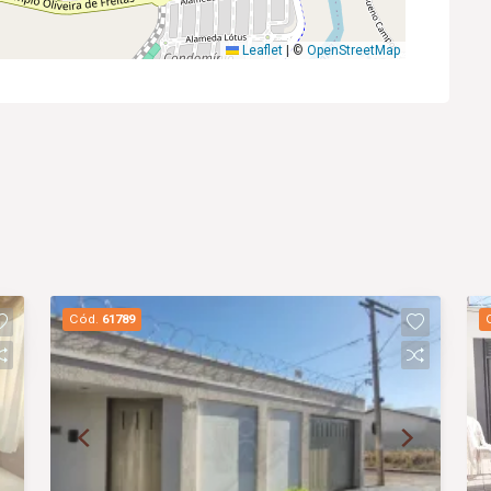
Leaflet
|
©
OpenStreetMap
Cód.
61789