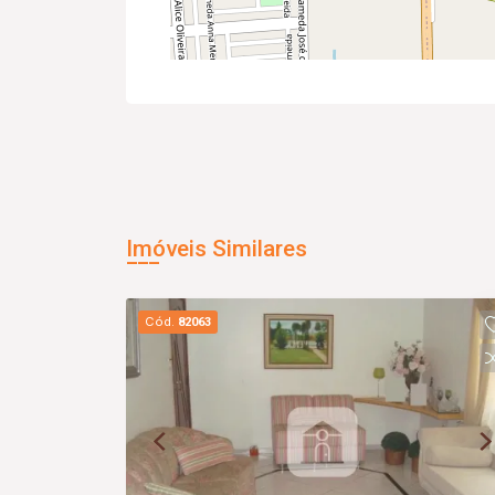
Imóveis Similares
Cód.
82063