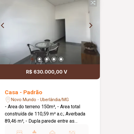
R$ 630.000,00 V
Casa - Padrão
Novo Mundo - Uberlândia/MG
- Area do terreno 150m², - Area total
construída de 110,59 m² a.c.; Averbada
89,46 m², - Dupla parede entre as
residências com proteção termica e