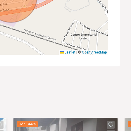
Leaflet
|
©
OpenStreetMap
Cód.
76489