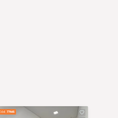
Cód.
77665