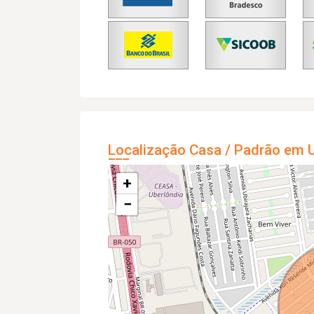
Localização Casa / Padrão em U
+
−