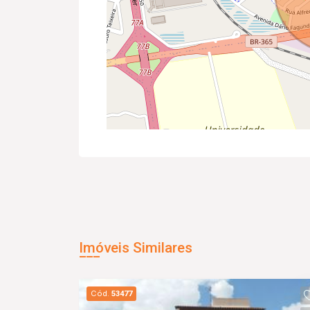
Imóveis Similares
Cód.
53477