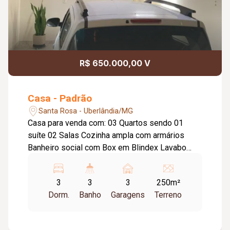
R$ 650.000,00 V
Casa - Padrão
Santa Rosa - Uberlândia/MG
Casa para venda com: 03 Quartos sendo 01
suíte 02 Salas Cozinha ampla com armários
Banheiro social com Box em Blindex Lavabo
Cozinha externa Banheiro externo Despensa
Ducha externa Garagem para 03 carros 06
3
3
3
250m²
Placas de energia solar Portão Eletrônico Cerca
Dorm.
Banho
Garagens
Terreno
Elétrica Sanca em Gesso Agende sua visita e
venha conhecer a sua nova moradia!!!...