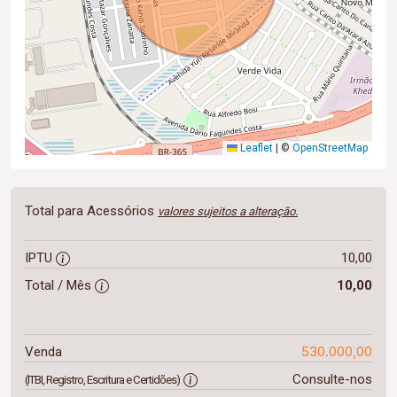
Leaflet
|
©
OpenStreetMap
Total para Acessórios
valores sujeitos a alteração.
IPTU
10,00
Total / Mês
10,00
530.000,00
Venda
Consulte-nos
(ITBI, Registro, Escritura e Certidões)