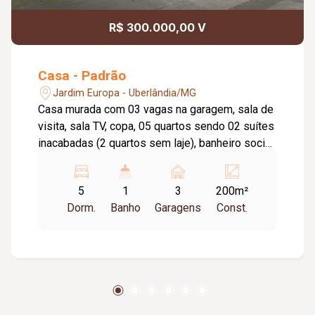
R$ 300.000,00 V
Casa - Padrão
Jardim Europa - Uberlândia/MG
Casa murada com 03 vagas na garagem, sala de
visita, sala TV, copa, 05 quartos sendo 02 suítes
inacabadas (2 quartos sem laje), banheiro social,
cozinha. Alguns cômodos com piso em
cerâmica e laje e os demais piso grosso.
5
1
3
200m²
Dorm.
Banho
Garagens
Const.