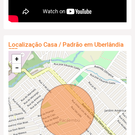
Localização Casa / Padrão em Uberlândia
+
−