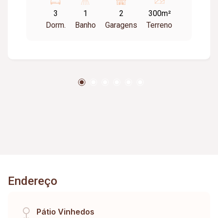
Banheiro social. Cozinha. Lavanderia. Cômodo
3
1
2
300m²
despejo. Banheiro externo. Varanda fundo.
Dorm.
Banho
Garagens
Terreno
Telhado eternit e plan. Toda laje. Piso
cerâmica/taco.
Endereço
Pátio Vinhedos