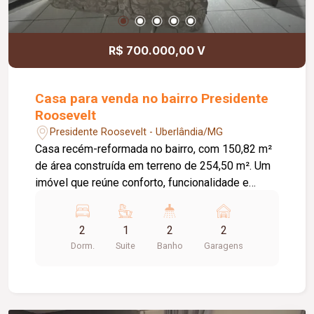
R$ 700.000,00 V
Casa para venda no bairro Presidente
Roosevelt
Presidente Roosevelt - Uberlândia/MG
Casa recém-reformada no bairro, com 150,82 m²
de área construída em terreno de 254,50 m². Um
imóvel que reúne conforto, funcionalidade e
ótimo padrão de acabamento, localizado em uma
das regiões mais valorizadas e desejadas do
2
1
2
2
bairro. O imóvel conta com 02 quartos, sendo 01
Dorm.
Suite
Banho
Garagens
suíte com banheira de hidromassagem,
proporcionando mais conforto e privacidade.
Possui ainda escritório, ideal para home office ou
ambiente multifuncional ou terceiro quarto.