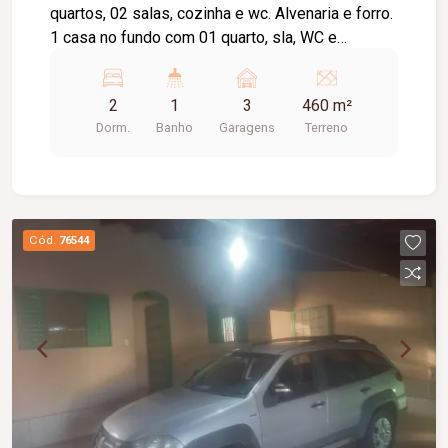
quartos, 02 salas, cozinha e wc. Alvenaria e forro.
1 casa no fundo com 01 quarto, sla, WC e
cozinha. 01 área aberta/alvenaria com laje.
Garagem para 03 carros
2
1
3
460 m²
Dorm.
Banho
Garagens
Terreno
Cód.
76544