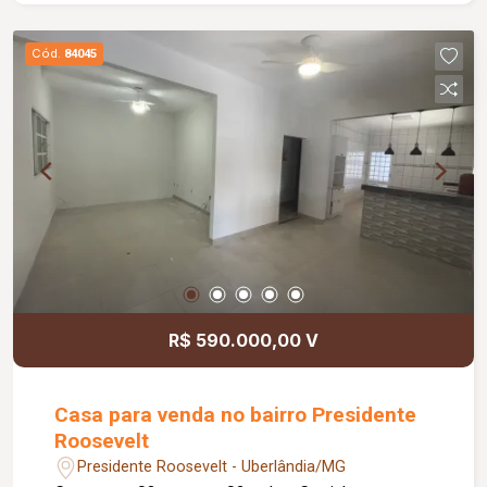
armários planejados; Despensa com prateleiras
em ardósia; Banheiro social adaptado; Varanda
Cód.
84045
gourmet com churrasqueira e forno para pizza;
Lavabo; Lavanderia; Quarto externo, ideal para
despensa ou escritório; 03 vagas de garagem
cobertas; Diferenciais: Fonte com cascata
iluminada; Boiler com capacidade para 800 litros;
Sistema de energia fotovoltaica com 08 placas;
Portão eletrônico; Sistema de segurança com 08
câmeras; Cerca elétrica com concertina;
Ambientes amplos, planejados e com excelente
padrão de acabamento.
R$ 590.000,00 V
Casa para venda no bairro Presidente
Roosevelt
Presidente Roosevelt - Uberlândia/MG