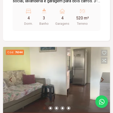
social, lavanderia e garagem para dois carros. 3-
casa com 2quartos, sala, cozinha, banheiro social,
lavanderia, varanda, garagem para 2 carros.
4
3
4
520 m²
Dorm.
Banho
Garagens
Terreno
Cód.
76344