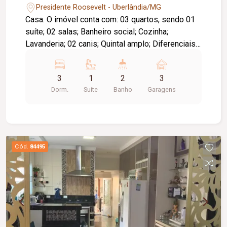
Presidente Roosevelt - Uberlândia/MG
Casa. O imóvel conta com: 03 quartos, sendo 01
suíte; 02 salas; Banheiro social; Cozinha;
Lavanderia; 02 canis; Quintal amplo; Diferenciais:
Terreno amplo com excelente potencial de
aproveitamento; Localização privilegiada,
3
1
2
3
próxima a supermercado, comércio e serviços da
Dorm.
Suite
Banho
Garagens
região.
Cód.
84495