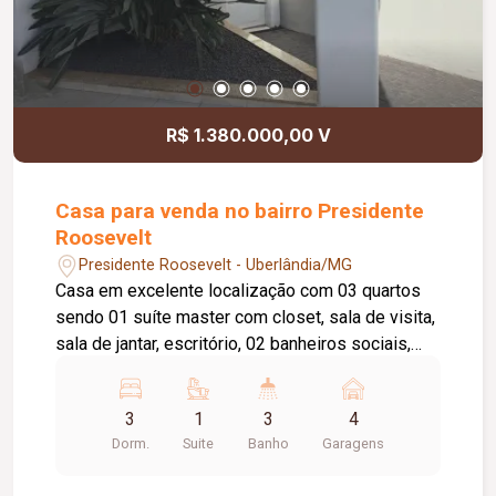
R$ 1.380.000,00 V
Casa para venda no bairro Presidente
Roosevelt
Presidente Roosevelt - Uberlândia/MG
Casa em excelente localização com 03 quartos
sendo 01 suíte master com closet, sala de visita,
sala de jantar, escritório, 02 banheiros sociais,
cozinha ampla, área de serviço, despensa, área
ampla coberta com balcão e pia em granito,
3
1
3
4
perfeito para receber amigos e família, garagem
Dorm.
Suite
Banho
Garagens
para 04 carros cobertos. Toda a casa com
armários planejados, sistema de geração de