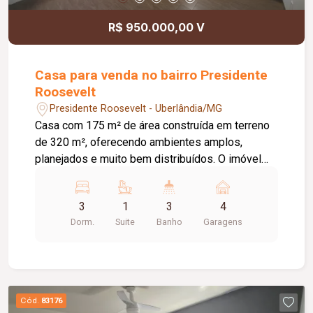
R$ 950.000,00 V
Casa para venda no bairro Presidente
Roosevelt
Presidente Roosevelt - Uberlândia/MG
Casa com 175 m² de área construída em terreno
de 320 m², oferecendo ambientes amplos,
planejados e muito bem distribuídos. O imóvel
conta com: Sala ampla em 02 ambientes; Jardim
de inverno; Cozinha americana integrada com
3
1
3
4
armários planejados; 03 quartos, sendo 01 suíte;
Dorm.
Suite
Banho
Garagens
Todos os quartos com móveis planejados;
Banheiro social com gabinete e box em blindex.
Imóvel com excelente aproveitamento dos
espaços, proporcionando conforto, praticidade e
funcionalidade para toda a família. Excelente
Cód.
83176
oportunidade para quem busca um lar moderno,