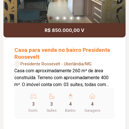
R$ 850.000,00 V
Casa para venda no bairro Presidente
Roosevelt
Presidente Roosevelt - Uberlândia/MG
Casa com aproximadamente 260 m² de área
construída. Terreno com aproximadamente 400
m². O imóvel conta com: 03 suítes, todas com
armários planejados, sendo 01 com bancada para
notebook e impressora; Closet completo com
3
3
4
4
armários, espaço para maquiagem e sapateira
Dorm.
Suítes
Banho
Garagens
giratória; Jardim de inverno em 02 suítes, com
divisórias em cobogó; Sala de TV; Sala de estar;
Sala de jantar integrada à cozinha; Cozinha com