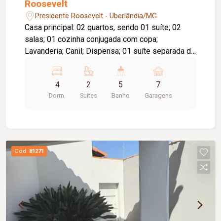
Roosevelt
Presidente Roosevelt - Uberlândia/MG
Casa principal: 02 quartos, sendo 01 suíte; 02
salas; 01 cozinha conjugada com copa;
Lavanderia; Canil; Dispensa; 01 suíte separada da
casa. Quadra: 02 vestuários; Bar; Cozinha;
Estacionamento para 07 carros. Apartamento
4
2
5
7
dentro da quadra: 02 quartos; 01 banheiro; Sala.
Dorm.
Suítes
Banho
Garagens
Cód.
81271