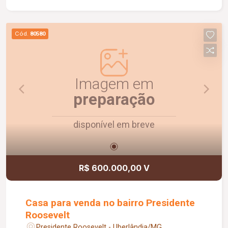
energia fotovoltaico, aquecimento solar de água,
ar condicionado nos 03 quartos e no escritório,
porteiro eletrônico com câmera, cerca elétrica e
Cód.
80580
portão eletrônico automático com controle
remoto.
Imagem em
preparação
disponível em breve
R$ 600.000,00 V
Casa para venda no bairro Presidente
Roosevelt
Presidente Roosevelt - Uberlândia/MG