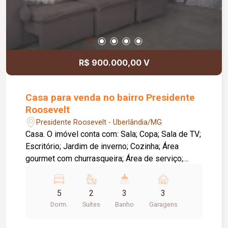
R$ 900.000,00 V
Casa para venda no bairro Presidente
Roosevelt
Presidente Roosevelt - Uberlândia/MG
Casa. O imóvel conta com: Sala; Copa; Sala de TV;
Escritório; Jardim de inverno; Cozinha; Área
gourmet com churrasqueira; Área de serviço;
Piscina; 03 vagas de garagem; Diferenciais:
Ambientes amplos e bem distribuídos,
5
2
3
3
proporcionando conforto e praticidade; Espaço
Dorm.
Suítes
Banho
Garagens
gourmet ideal para receber familiares e amigos.
Observação: A piscina necessita de reforma.