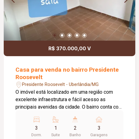
R$ 370.000,00 V
Casa para venda no bairro Presidente
Roosevelt
Presidente Roosevelt - Uberlândia/MG
O imóvel está localizado em uma região com
excelente infraestrutura e fácil acesso as
principais avenidas da cidade. O bairro conta com
grande variedade de comércios, supermercados,
escolas, farmácias e outros serviços em geral.
3
1
2
3
Imóvel possui 02 casas no mesmo terreno: Casa
Dorm.
Suite
Banho
Garagens
da frente e composta de sala em ,02 ambientes,