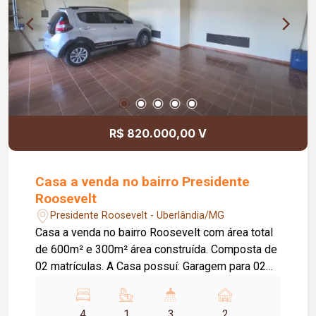
e UBS Santa Rosa; Presença de múltiplos pontos
de transporte público nas proximidades; Próximo
a supermercados de grande porte. Potencial e
diferenciais: Possibilidade de abertura de
acesso pelos fundos do lote; Imóvel com
potencial para adaptação em unidades
independentes; Adequado para famílias
numerosas ou uso multifamiliar. Entre em contato
R$ 820.000,00 V
e agende já a sua visita!
Casa a venda no bairro Presidente
Roosevelt
Presidente Roosevelt - Uberlândia/MG
Casa a venda no bairro Roosevelt com área total
de 600m² e 300m² área construída. Composta de
02 matrículas. A Casa possuí: Garagem para 02
carros; Varanda Lateral fechada com vidros; 04
quartos amplos sendo 01 suíte; Sala de visita;
4
1
3
2