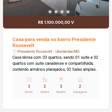
R$ 1.100.000,00 V
Casa para venda no bairro Presidente
Roosevelt
Presidente Roosevelt - Uberlândia/MG
Casa térrea com: 03 quartos, sendo 01 suíte e 02
quartos com suíte canadense e compartilhada,
contendo armários planejados, 02 Salas amplas
conjugada, com lavabo. Banheiro Social, Cozinha
com móveis planejados, Varanda com área
3
2
5
2
gourmet com churrasqueira, Energia fotovoltaica,
Dorm.
Suítes
Banho
Garagens
Quintal grande e com edícula ampla, Segundo
quintal separado com varanda e área de serviço,
Orquidário e pés de Cajamanga e Limão
galeguinho produzindo, Área total de 540 m²