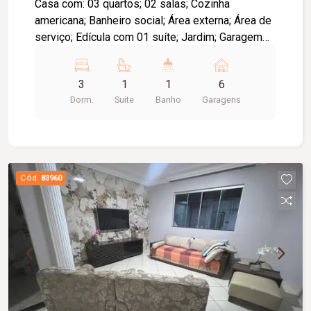
Casa com: 03 quartos; 02 salas; Cozinha
americana; Banheiro social; Área externa; Área de
serviço; Edícula com 01 suíte; Jardim; Garagem
para até 06 carros; Diferenciais: Sistema de
monitoramento; Sistema de energia fotovoltaica.
3
1
1
6
Dorm.
Suite
Banho
Garagens
Cód.
83960