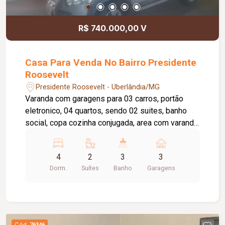
R$ 740.000,00 V
Casa Para Venda No Bairro Presidente
Roosevelt
Presidente Roosevelt - Uberlândia/MG
Varanda com garagens para 03 carros, portão
eletronico, 04 quartos, sendo 02 suites, banho
social, copa cozinha conjugada, area com varanda
goumert, churrasqueira, piscina. piso ceramica
4
2
3
3
Dorm.
Suítes
Banho
Garagens
Cód.
76346