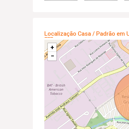
Localização Casa / Padrão em U
+
−