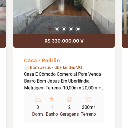
R$ 330.000,00 V
Casa - Padrão
Bom Jesus - Uberlândia/MG
Casa E Cômodo Comercial Para Venda
Bairro Bom Jesus Em Uberlândia.
Metragem Terreno: 10,00m x 20,00m =
200,00 metros² Metragem Construída:
Aproximadamente 156,12 metros²
3
1
2
200m²
Casa: Cerca concertina, Câmeras
Dorm.
Banho
Garagens
Terreno
segurança, Alarme, Passeios pedras
macaquinho, Varanda, 02 garagens, Sala