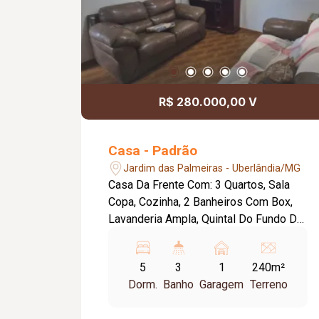
R$ 280.000,00 V
Casa - Padrão
Jardim das Palmeiras - Uberlândia/MG
Casa Da Frente Com: 3 Quartos, Sala
Copa, Cozinha, 2 Banheiros Com Box,
Lavanderia Ampla, Quintal Do Fundo De
Divisa Com A Casa 2. Casa Do Fundo
Com: 2 Quartos, 1 Banheiro, 1 Quintal
5
3
1
240m²
Pequeno.
Dorm.
Banho
Garagem
Terreno