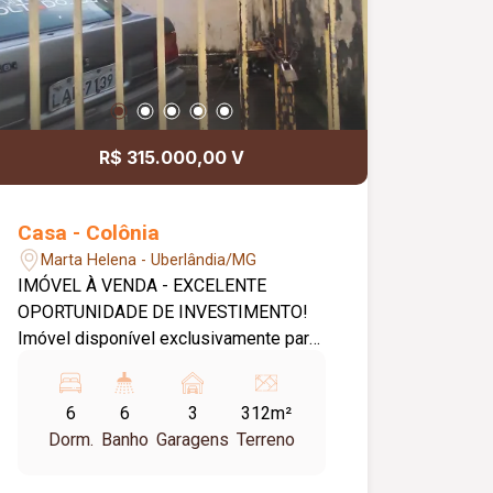
R$ 315.000,00 V
Casa - Colônia
Marta Helena - Uberlândia/MG
IMÓVEL À VENDA - EXCELENTE
OPORTUNIDADE DE INVESTIMENTO!
Imóvel disponível exclusivamente para
venda, com documentação regularizada,
livre de quaisquer ônus ou restrições.
6
6
3
312m²
Destaca-se como uma excelente opção
Dorm.
Banho
Garagens
Terreno
para investidores, proporcionando
renda mensal aproximada de R$