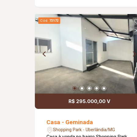
Cód.
72172
R$ 295.000,00 V
Casa - Geminada
Shopping Park - Uberlândia/MG
Casa à venda no bairro Shopping Park,