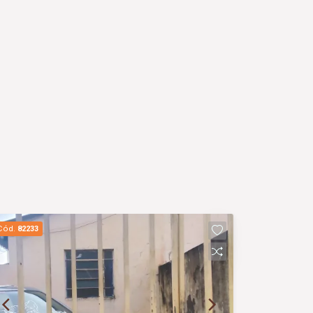
Cód.
82233