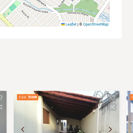
Leaflet
|
©
OpenStreetMap
Cód.
75008