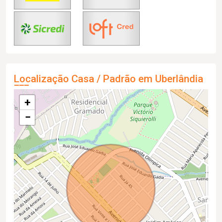
Localização Casa / Padrão em Uberlândia
+
−