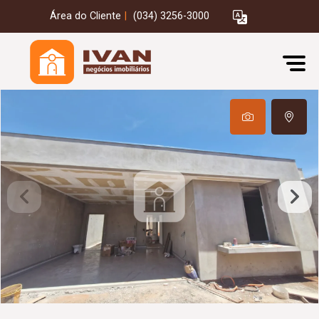
Área do Cliente
|
(034) 3256-3000