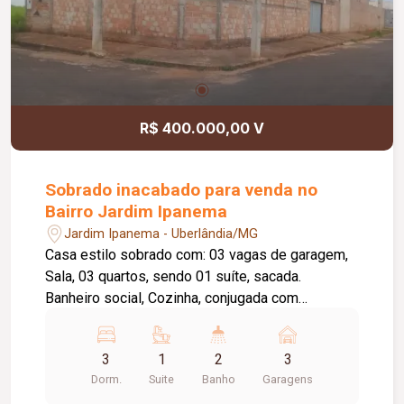
R$ 400.000,00 V
Sobrado inacabado para venda no
Bairro Jardim Ipanema
Jardim Ipanema - Uberlândia/MG
Casa estilo sobrado com: 03 vagas de garagem,
Sala, 03 quartos, sendo 01 suíte, sacada.
Banheiro social, Cozinha, conjugada com
Lavanderia. Obs.: Casa inacabada. Aceita carro na
permuta
3
1
2
3
Dorm.
Suite
Banho
Garagens