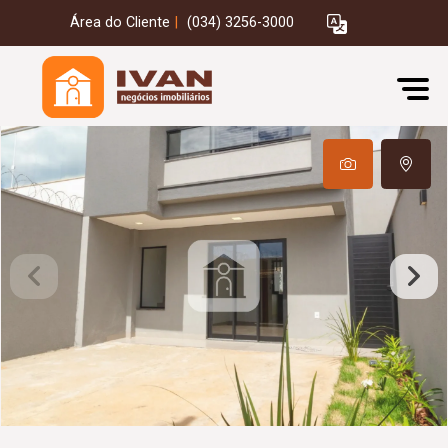
Área do Cliente
|
(034) 3256-3000