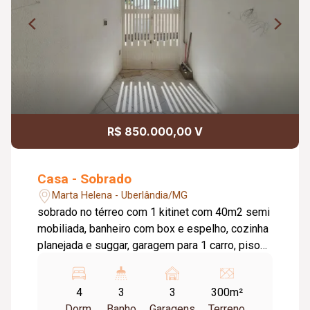
R$ 850.000,00 V
Casa - Sobrado
Marta Helena - Uberlândia/MG
sobrado no térreo com 1 kitinet com 40m2 semi
mobiliada, banheiro com box e espelho, cozinha
planejada e suggar, garagem para 1 carro, piso
superior apto com 140m2 sala ampla, copa,
cozinha planejada, banheiros com box e
4
3
3
300m²
espelho, 3 quartos sendo 1 suíte, garagem para
Dorm.
Banho
Garagens
Terreno