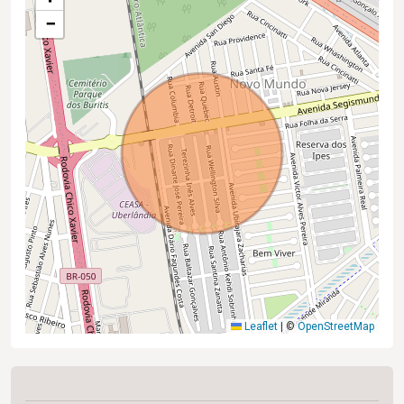
−
Leaflet
|
©
OpenStreetMap