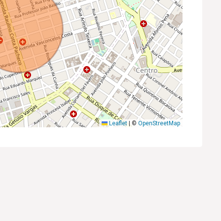
Leaflet
|
©
OpenStreetMap