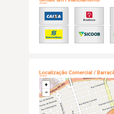
Localização Comercial / Barrac
+
−