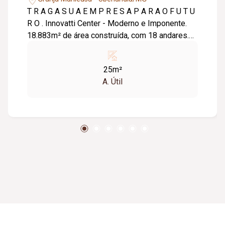
T R A G A S U A E M P R E S A P A R A O F U T U
R O . Innovatti Center - Moderno e Imponente.
18.883m² de área construída, com 18 andares.
196 salas com espaços flexíveis de 25 a
600m². 246 vagas de garagem, 03 salas de
25m²
reuniões para uso comum e auditório. Entrega
A. Útil
prevista para Fevereiro/2023. E x c e l e n t e ex
p e c t a t i v a d e v a l o r i z a ç ã o d o m ² a p a
r t i r d a e n t r e g a d o e m p r e e n d i m e n t o
. A montagem das áreas comuns que inclui
decoração, mobiliário, equipamentos e
segurança já está inclusa nos preços. Tabela E
Disponibilidades: Sala 201 - 77,18 m2 - R$
924.858,00. Sala 202 - 33,24 m2 - R$
391.704,00. Sala 302 - 40,78 m2 - R$
482.988,00. Sala 303 - 40,78 m2 - R$
482.988,00. Sala 304 - 58,95 m2 - R$
658.786,00. Sala 503 - 42,44 m2 - R$