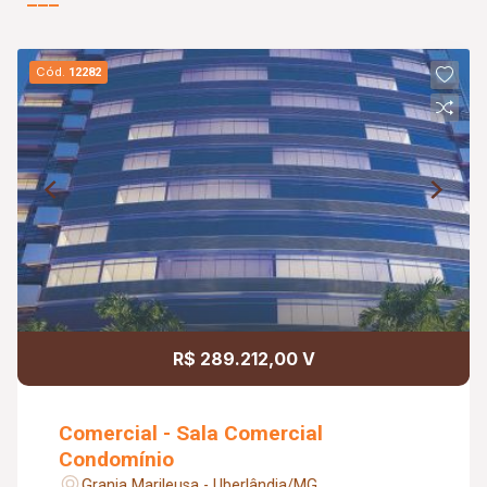
Cód.
12282
R$ 289.212,00 V
Comercial - Sala Comercial
Condomínio
Granja Marileusa - Uberlândia/MG