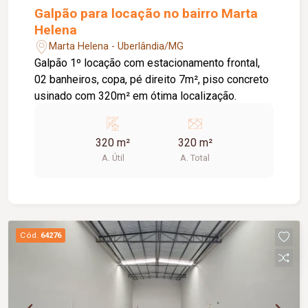
Galpão para locação no bairro Marta
Helena
Marta Helena - Uberlândia/MG
Galpão 1º locação com estacionamento frontal,
02 banheiros, copa, pé direito 7m², piso concreto
usinado com 320m² em ótima localização.
320 m²
320 m²
A. Útil
A. Total
Cód.
64276