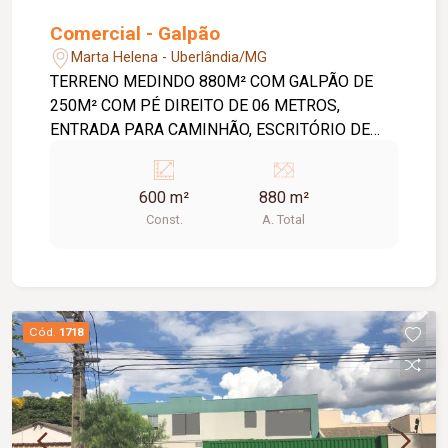
Comercial - Galpão
Marta Helena - Uberlândia/MG
TERRENO MEDINDO 880M² COM GALPÃO DE
250M² COM PÉ DIREITO DE 06 METROS,
ENTRADA PARA CAMINHÃO, ESCRITÓRIO DE
90M² COM 03 BANHEIROS, PÁTIO COM
VARANDAS.O IMÓVEL FICA EM FRENTE UMA
600 m²
880 m²
PRAÇA E É EXCELENTE PARA OFICINAS E
Const.
A. Total
DISTRIBUIDORAS.
Cód.
1718