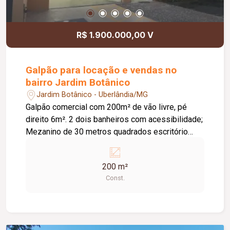
R$ 1.900.000,00 V
Galpão para locação e vendas no
bairro Jardim Botânico
Jardim Botânico - Uberlândia/MG
Galpão comercial com 200m² de vão livre, pé
direito 6m². 2 dois banheiros com acessibilidade;
Mezanino de 30 metros quadrados escritório
todo fechado e com ar condicionado; Nova
cozinha no fundo, aumentando o galpão em mais
200 m²
25 metros quadrados; Estacionamento frontal;
Const.
Possui Habite-se comercial; Energia Bifásico;