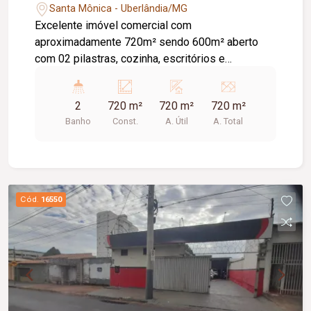
Santa Mônica - Uberlândia/MG
Excelente imóvel comercial com
aproximadamente 720m² sendo 600m² aberto
com 02 pilastras, cozinha, escritórios e
banheiros, 07 salas de aula, sala de espera, sala
de atendimento ao público e um amplo
2
720 m²
720 m²
720 m²
estacionamento coberto.
Banho
Const.
A. Útil
A. Total
Cód.
16550