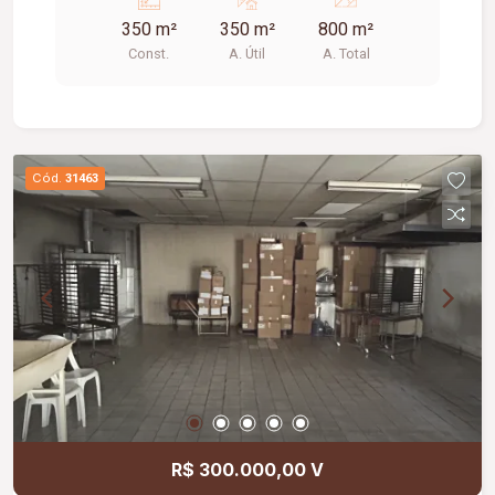
350 m²
350 m²
800 m²
Const.
A. Útil
A. Total
Cód.
31463
R$ 300.000,00 V