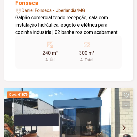
Fonseca
Daniel Fonseca - Uberlândia/MG
Galpão comercial tendo recepção, sala com
instalação hidráulica, esgoto e elétrica para
cozinha industrial, 02 banheiros com acabamento
em granito, nicho e um com fraudario, salão
amplo com piso em granito e iluminação, varanda
240 m²
300 m²
com churrasqueira e bancada, jardim,
A. Útil
A. Total
estacionamento frontal.
Cód.
61879