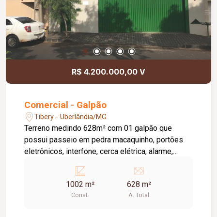
R$ 4.200.000,00 V
Comercial - Galpão
Tibery - Uberlândia/MG
Terreno medindo 628m² com 01 galpão que
possui passeio em pedra macaquinho, portões
eletrônicos, interfone, cerca elétrica, alarme,
vídeo porteiro, estacionamento para vários
carros, recepção em 02 ambientes, sala de
1002 m²
628 m²
reunião, salão técnico, cozinha, 02 banheiros,
Const.
A. Total
outra sala. Subsolo com depósito (piso concreto
usinado). 1º andar com 09 salas e 02 banheiros