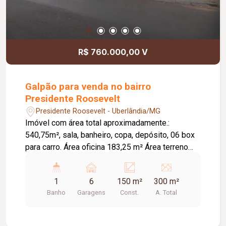
R$ 760.000,00 V
Galpão para venda no bairro
Presidente Roosevelt
Presidente Roosevelt - Uberlândia/MG
Imóvel com área total aproximadamente.:
540,75m², sala, banheiro, copa, depósito, 06 box
para carro. Área oficina 183,25 m² Área terreno
357,70 m
1
6
150 m²
300 m²
Banho
Garagens
Const.
A. Total