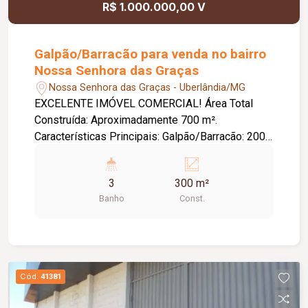
R$ 1.000.000,00 V
Galpão/Barracão para venda no bairro
Nossa Senhora das Graças
Nossa Senhora das Graças - Uberlândia/MG
EXCELENTE IMÓVEL COMERCIAL! Área Total
Construída: Aproximadamente 700 m².
Características Principais: Galpão/Barracão: 200
m² de área livre, equipado com ampla entrada
para caminhões e vestiários/banheiros
3
300 m²
(masculino e feminino). Ideal para estoque,
Banho
Const.
logística ou produção. Área Comercial/Escritório:
100 m² de cômodo comercial na frente, com 02
portas de aço para segurança, banheiro privativo
e espaço dedicado para escritório.
Pátio/Estacionamento: Amplo pátio com
Cód.
41381
aproximadamente 600 m², todo com brita,
proporcionando excelente área de manobra e