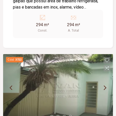
galpão que possui área de trabalho refrigerada,
pias e bancadas em inox, alarme, vídeo
monitoramento, 02 banheiros, vestiário, estoque,
sala SIM, sala DML, escritório, área de câmara
294 m²
294 m²
fria.
Const.
A. Total
Cód.
3722