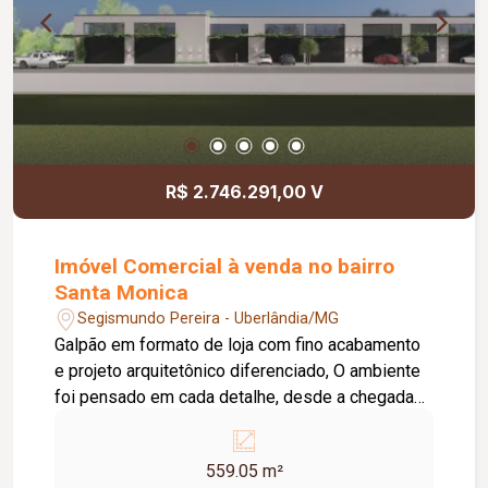
R$ 2.746.291,00 V
Imóvel Comercial à venda no bairro
Santa Monica
Segismundo Pereira - Uberlândia/MG
Galpão em formato de loja com fino acabamento
e projeto arquitetônico diferenciado, O ambiente
foi pensado em cada detalhe, desde a chegada
do cliente que irá se deparar com calçadas largas
para estacionamento, frente em pergolado,
559.05 m²
portas automatizadas com seis metros de altura