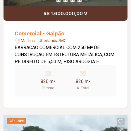
R$ 1.600.000,00 V
Comercial - Galpão
Martins - Uberlândia/MG
BARRACÃO COMERCIAL COM 250 M² DE
CONSTRUÇÃO EM ESTRUTURA METÁLICA, COM
PÉ DIREITO DE 5,50 M, PISO ARDÓSIA E
ESCRITÓRIO COM 02 BANHEIROS. UMA CASA
NO FUNDO MEDINDO APROXIMADAMENTE 120
820 m²
820 m²
M² COM SALA, 03 QUARTOS, BANHEIRO SOCIAL,
Terreno
A. Total
COZINHA E LAVANDERIA. COM LAJE, PISO
CERÂMICA. BARRACÃO COMERCIAL COM 250
M² DE CONSTRUÇÃO EM ESTRUTURA
METÁLICA, PÉ DIREITO DE 5,50 M, PISO
CIMENTADO, MEZANINO E ESCRITÓRIO COM 02
Cód.
2894
BANHEIROS, COMODO DESPEJO.