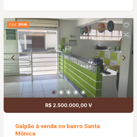
Cód.
25565
R$ 2.500.000,00 V
Galpão à venda no bairro Santa
Mônica