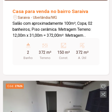
Casa para venda no bairro Saraiva
Saraiva - Uberlândia/MG
Salão com aproximadamente 100m²; Copa; 02
banheiros; Piso cerâmica. Metragem Terreno:
12,00m x 31,00m = 372,00m². Metragem
Construída: Aproximadamente 150,00m².
2
372 m²
150 m²
372 m²
Banho
Terreno
Const.
A. Útil
Cód.
27626