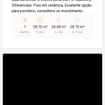
Diferenciais: Piso em cerâmica; Excelente opção
para escritório, consultório ou investimento.
Metragem Privativa: 26,68m2. Metragem
Construída: 28,70m2.
1
28.70 m²
26.68 m²
28.70 m²
Banho
Const.
A. Útil
A. Total