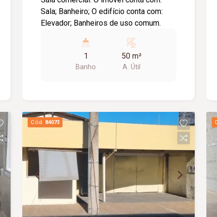
Sala; Banheiro; O edifício conta com:
Elevador; Banheiros de uso comum.
1
50 m²
Banho
A. Útil
Cód.
84073