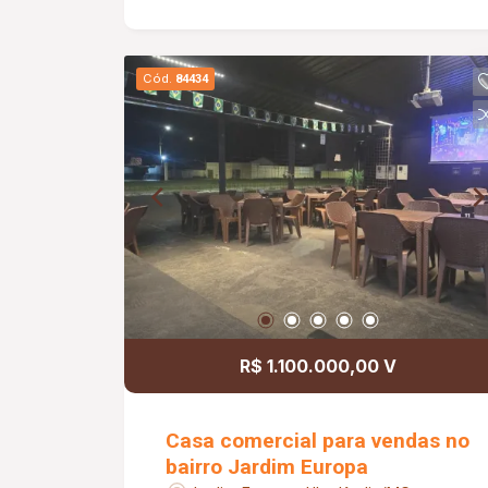
construção; Casa: 01 vaga de garagem;
Sala com pé-direito duplo; 03 quartos,
sendo 02 suítes; Banheiro social;
Cód.
84434
Cozinha; Lavanderia; Área gourmet com
churrasqueira; Piso em porcelanato;
Aproximadamente 170,00 m² de
construção; Diferenciais: Excelente
opção para quem busca unir moradia e
geração de renda; Imóvel com espaços
amplos e bem distribuídos.
R$ 1.100.000,00 V
Casa comercial para vendas no
bairro Jardim Europa