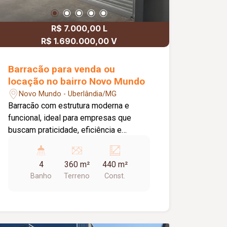
R$ 7.000,00 L
R$ 1.690.000,00 V
Barracão para venda ou
locação no bairro Novo Mundo
Novo Mundo - Uberlândia/MG
Barracão com estrutura moderna e
funcional, ideal para empresas que
buscam praticidade, eficiência e
excelente potencial de valorização. O
imóvel conta com: Mezanino; 02 portas
4
360 m²
440 m²
automáticas; Padrão trifásico; 04
Banho
Terreno
Const.
banheiros; Diferenciais do imóvel:
Telhado preparado para energia solar;
Estrutura moderna e funcional;
Excelente padrão construtivo; Ideal para