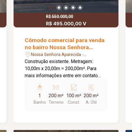
R$ 550.000,00
R$ 495.000,00 V
Cômodo comercial para venda
no bairro Nossa Senhora
Aparecida
Nossa Senhora Aparecida -
Uberlândia/MG
Construção existente. Metragem:
10,00m x 20,00m = 200,00m². Para
mais informações entre em contato
para falar com um dos nossos
corretores.
1
200 m²
100 m²
200 m²
Banho
Terreno
Const.
A. Útil