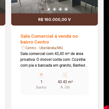
R$ 160.000,00 V
Sala Comercial á venda no
bairro Centro
Centro - Uberlândia/MG
Sala comercial com 43,43 m² de área
privativa. O imóvel conta com: Cozinha
com pia e bancada em granito; Banheiro;
O condomínio conta com: Portaria;
Diferenciais: Sala localizada no 07º
1
43.43 m²
andar; Piso em cerâmica; Prédio
Banho
A. Útil
seguro, ideal para instalação de
escritórios e consultórios.