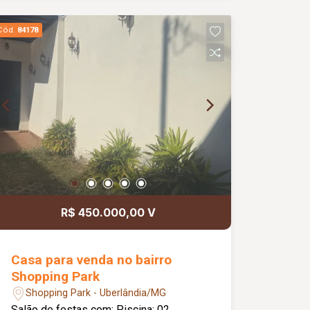
Cód.
84178
R$ 450.000,00 V
Casa para venda no bairro
Shopping Park
Shopping Park - Uberlândia/MG
Salão de festas com: Piscina; 02