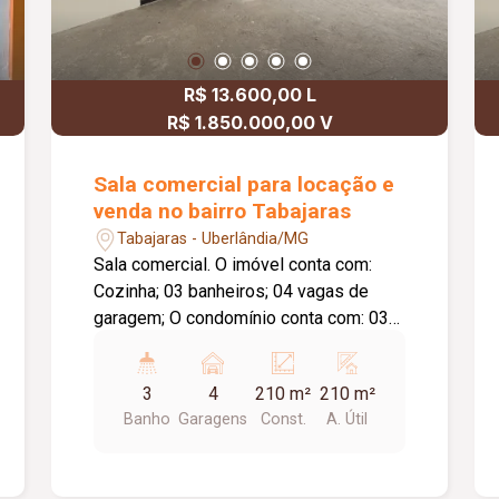
ainda um mezanino de
aproximadamente 25 m², ideal para
escritório, estoque, recepção ou
R$ 13.600,00 L
ambiente adicional, conforme a
necessidade.
R$ 1.850.000,00 V
Sala comercial para locação e
venda no bairro Tabajaras
Tabajaras - Uberlândia/MG
Sala comercial. O imóvel conta com:
Cozinha; 03 banheiros; 04 vagas de
garagem; O condomínio conta com: 03
elevadores; Portaria em horário
comercial.
3
4
210 m²
210 m²
Banho
Garagens
Const.
A. Útil