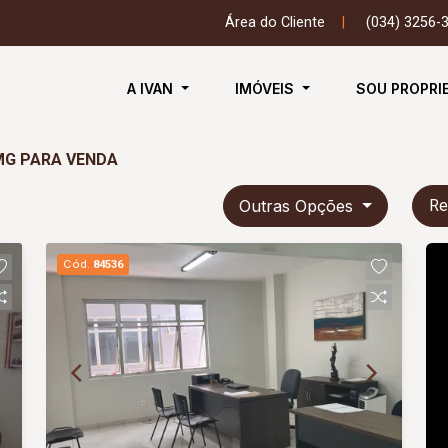
Área do Cliente
|
(034) 3256-
A IVAN
IMÓVEIS
SOU PROPRI
 MG PARA VENDA
Outras Opções
Re
Cód.
84536