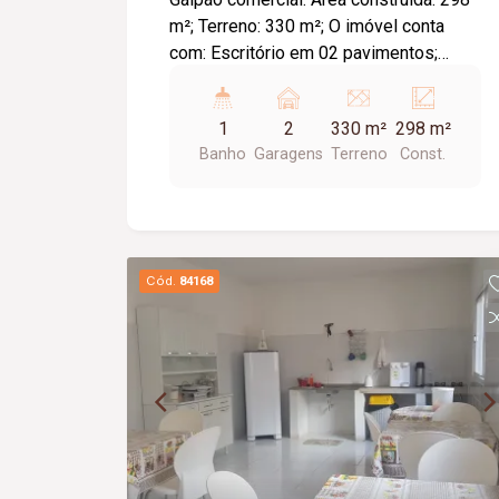
m²; Terreno: 330 m²; O imóvel conta
com: Escritório em 02 pavimentos;
Amplo espaço para operações; Portão
com altura para entrada de veículos de
1
2
330 m²
298 m²
grande porte; 02 vagas de
Banho
Garagens
Terreno
Const.
estacionamento; Diferenciais: Fachada
contemporânea; Excelente padrão de
acabamento; Ideal para investidores,
empresas, oficinas, distribuidoras e
depósitos.
Cód.
84168