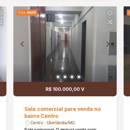
Cód.
84209
R$ 100.000,00 V
Sala comercial para venda no
bairro Centro
Centro - Uberlândia/MG
Sala comercial. O imóvel conta com: