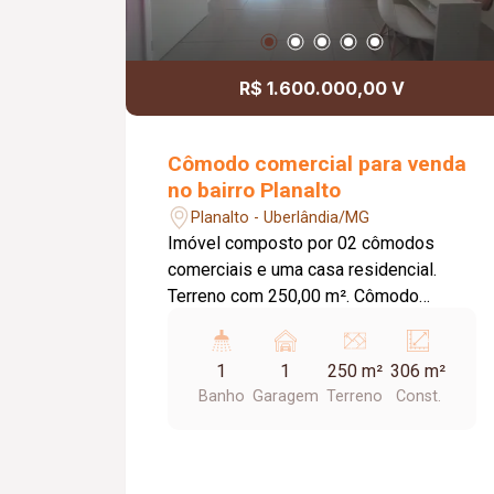
R$ 1.600.000,00 V
Cômodo comercial para venda
no bairro Planalto
Planalto - Uberlândia/MG
Imóvel composto por 02 cômodos
comerciais e uma casa residencial.
Terreno com 250,00 m². Cômodo
Comercial 01: Parte térrea e primeiro
piso; Porta de aço; Banheiro; Piso em
1
1
250 m²
306 m²
cerâmica; Aproximadamente 68,00 m²
Banho
Garagem
Terreno
Const.
de construção; Cômodo Comercial 02:
Parte térrea e primeiro piso; Porta de
aço; Banheiro; Piso em cerâmica;
Aproximadamente 68,00 m² de