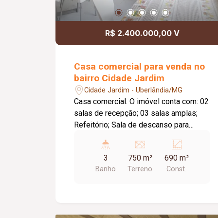
R$ 2.400.000,00 V
Casa comercial para venda no
bairro Cidade Jardim
Cidade Jardim - Uberlândia/MG
Casa comercial. O imóvel conta com: 02
salas de recepção; 03 salas amplas;
Refeitório; Sala de descanso para
colaboradores; 03 banheiros; Corredor
externo; Garagem; Diferenciais:
3
750 m²
690 m²
Construção em alvenaria de alto padrão;
Banho
Terreno
Const.
Piso em concreto usinado polido e
porcelanato; Cobertura em laje; Telhas
de fibrocimento com forro; Área coberta
com telhas térmicas tipo sanduíche.