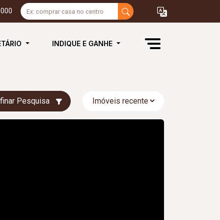
3000
ETÁRIO
INDIQUE E GANHE
finar Pesquisa