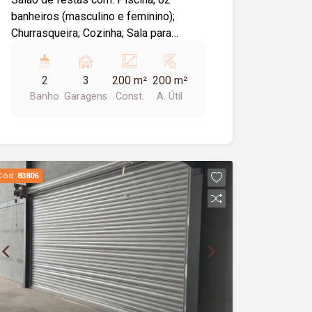
banheiros (masculino e feminino);
Churrasqueira; Cozinha; Sala para
eventos; Informações complementares:
Proprietária estuda proposta e aceita
2
3
200 m²
200 m²
negociar o valor.
Banho
Garagens
Const.
A. Útil
Cód.
83806