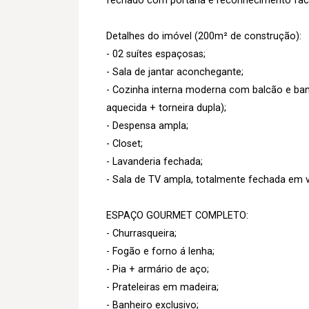
fechado com portaria e reconhecimento facia
Detalhes do imóvel (200m² de construção):
- 02 suítes espaçosas;
- Sala de jantar aconchegante;
- Cozinha interna moderna com balcão e banc
aquecida + torneira dupla);
- Despensa ampla;
- Closet;
- Lavanderia fechada;
- Sala de TV ampla, totalmente fechada em vi
ESPAÇO GOURMET COMPLETO:
- Churrasqueira;
- Fogão e forno á lenha;
- Pia + armário de aço;
- Prateleiras em madeira;
- Banheiro exclusivo;