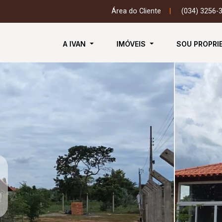
Área do Cliente
|
(034) 3256-
A IVAN
IMÓVEIS
SOU PROPRI