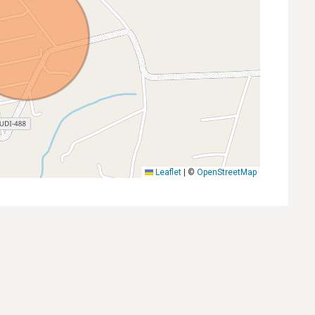
Leaflet
|
©
OpenStreetMap