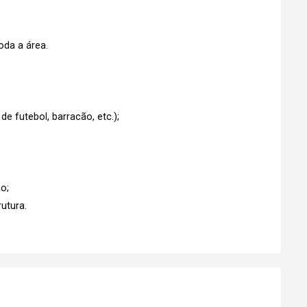
oda a área.
e futebol, barracão, etc.);
o;
utura.