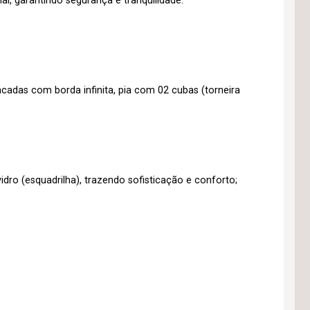
l, garantindo segurança e tranquilidade.
adas com borda infinita, pia com 02 cubas (torneira
dro (esquadrilha), trazendo sofisticação e conforto;