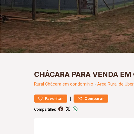
CHÁCARA PARA VENDA EM
Rural
Chácara em condomínio
-
Área Rural de Uber
|
Favoritar
Comparar
Compartilhe: