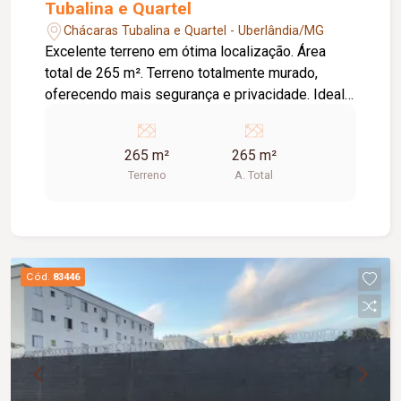
Tubalina e Quartel
Chácaras Tubalina e Quartel - Uberlândia/MG
Excelente terreno em ótima localização. Área
total de 265 m². Terreno totalmente murado,
oferecendo mais segurança e privacidade. Ideal
para construir a casa dos seus sonhos ou investir
em uma região com grande potencial de
265 m²
265 m²
valorização. Fácil acesso às principais vias, com
Terreno
A. Total
comércio e serviços nas proximidades.
Cód.
83446