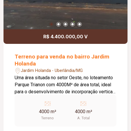
R$ 4.400.000,00 V
Terreno para venda no bairro Jardim
Holanda
Jardim Holanda - Uberlândia/MG
Uma área situada no setor Oeste, no loteamento
Parque Trianon com 4000M² de área total, ideal
para o desenvolvimento de incorporação vertical
residencial multi familiar. Está área conta com
fachada completamente fechada com bloco
4000 m²
4000 m²
estrutural e um portão, ao lado de dois
Terreno
A. Total
condomínios residenciais já concluídos e bem
estabelecidos. Entre em contato com um de