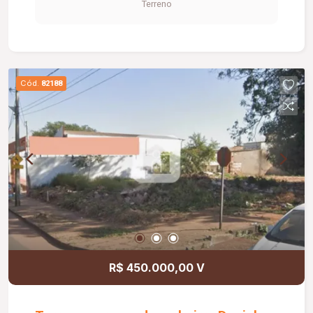
Terreno
de Tv e varanda ampla.
Cód.
82188
R$ 450.000,00 V