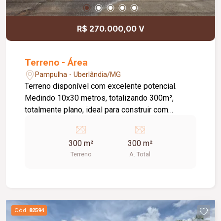
R$ 270.000,00 V
Terreno - Área
Pampulha - Uberlândia/MG
Terreno disponível com excelente potencial.
Medindo 10x30 metros, totalizando 300m²,
totalmente plano, ideal para construir com
facilidade e economia. Conta com 03 muros já
construídos pelos vizinhos, o que traz mais
300 m²
300 m²
praticidade e redução de custos na obra. Aceita
Terreno
A. Total
financiamento, facilitando a aquisição, e também
aceita permuta, ampliando as possibilidades de
negociação. Perfeito para quem busca investir ou
construir o imóvel dos sonhos em um espaço
bem aproveitável e pronto para começar.
Cód.
82594