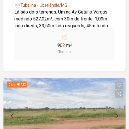
Tubalina - Uberlândia/MG
Lá são dois terrenos. Um na Av Getulio Vargas
medindo 527,02m², com 30m de frente; 1,09m
lado direito; 33,50m lado esquerdo; 45m fundo.
Outro na Rua Nilo Peçanha medindo 375m², com
15m de frente e fundo; 25m lados direito e
902 m²
esquerdo.
Terreno
Cód.
81422