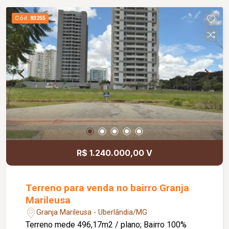
Cód.
83255
R$ 1.240.000,00 V
Terreno para venda no bairro Granja
Marileusa
Granja Marileusa - Uberlândia/MG
Terreno mede 496,17m2 / plano; Bairro 100%