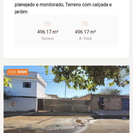
planejado e monitorado; Terreno com calçada e
jardim.
496.17 m²
496.17 m²
Terreno
A. Total
Cód.
82828