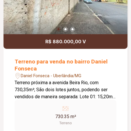
R$ 880.000,00 V
Terreno para venda no bairro Daniel
Fonseca
Daniel Fonseca - Uberlândia/MG
Terreno próxima a avenida Beira Rio, com
730,35m²; São dois lotes juntos, podendo ser
vendidos de maneira separada: Lote 01: 15,20m
de frente, 14,90m de fundo; 28m direita e 26m
esquerda. Lote 02: 12m de frente e 27m de
730.35 m²
fundo.
Terreno