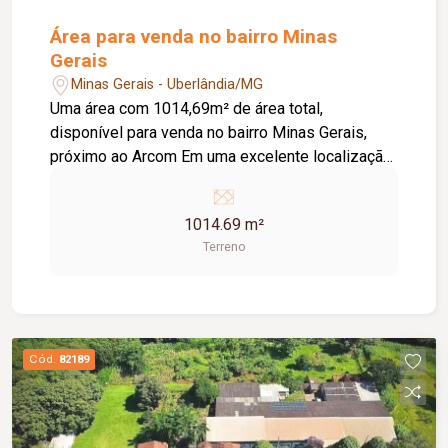
Área para venda no bairro Minas
Gerais
Minas Gerais - Uberlândia/MG
Uma área com 1014,69m² de área total,
disponível para venda no bairro Minas Gerais,
próximo ao Arcom Em uma excelente localização
em constante expansão, esta área proporciona
eficiência logística com o terreno plano, ideal
1014.69 m²
para estacionamento de carretas, maquinários
Terreno
etc. O imóvel encontra-se todo murado com
portão e estrutura completa para desenvolver
atividades ou desenvolver o seu projeto. Entre
em contato com um de nossos atendentes e
agende já a sua visita!
Cód.
82189