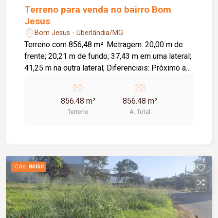
Terreno para venda no bairro Bom
Jesus
Bom Jesus - Uberlândia/MG
Terreno com 856,48 m². Metragem: 20,00 m de
frente; 20,21 m de fundo; 37,43 m em uma lateral;
41,25 m na outra lateral; Diferenciais: Próximo a
praça da região; Excelente opção para construção
ou investimento.
856.48 m²
856.48 m²
Terreno
A. Total
Cód.
84150