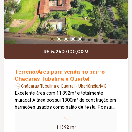
R$ 5.250.000,00 V
Terreno/Área para venda no bairro
Chácaras Tubalina e Quartel
Chácaras Tubalina e Quartel - Uberlândia/MG
Excelente área com 11.392m² e totalmente
murada! A área possui 1300m² de construção em
barracões usados como salão de festa. Possui
casa com piscina adulto e infantil, com pomar e
galinheiro. Casa com 03 quartos sendo 01 suíte,
11392 m²
cozinha ampla, sala de jantar, sala de estar, sala