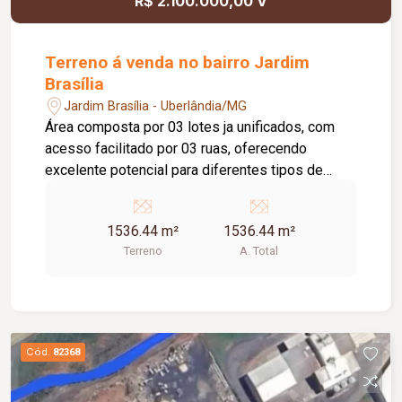
R$ 2.100.000,00 V
Terreno á venda no bairro Jardim
Brasília
Jardim Brasília - Uberlândia/MG
Área composta por 03 lotes ja unificados, com
acesso facilitado por 03 ruas, oferecendo
excelente potencial para diferentes tipos de
projetos. Localização estratégica, em frente ao
BRF e ao Ponto Mix, garantindo visibilidade e
1536.44 m²
1536.44 m²
fácil acesso. Proprietário estuda permuta,
Terreno
A. Total
proporcionando mais flexibilidade na negociação.
Cód.
82368