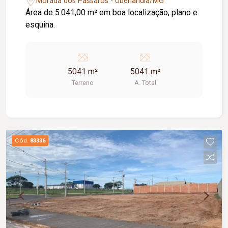
Morada dos Passaros - Uberlândia/MG
Área de 5.041,00 m² em boa localização, plano e
esquina.
5041 m²
5041 m²
Terreno
A. Total
Cód.
83336