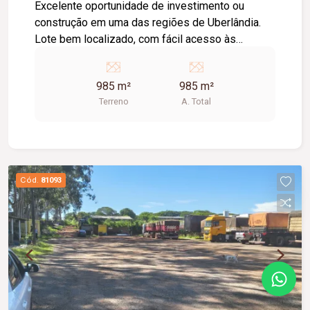
Excelente oportunidade de investimento ou
construção em uma das regiões de Uberlândia.
Lote bem localizado, com fácil acesso às
principais vias do bairro, ideal para projeto
residencial ou comercial, conforme zoneamento
985 m²
985 m²
local.
Terreno
A. Total
Cód.
81093