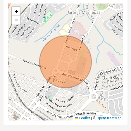
+
−
Leaflet
|
©
OpenStreetMap