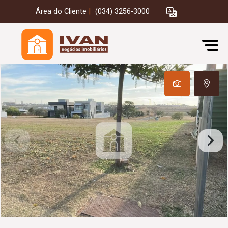
Área do Cliente
|
(034) 3256-3000