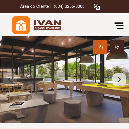
Área do Cliente
|
(034) 3256-3000