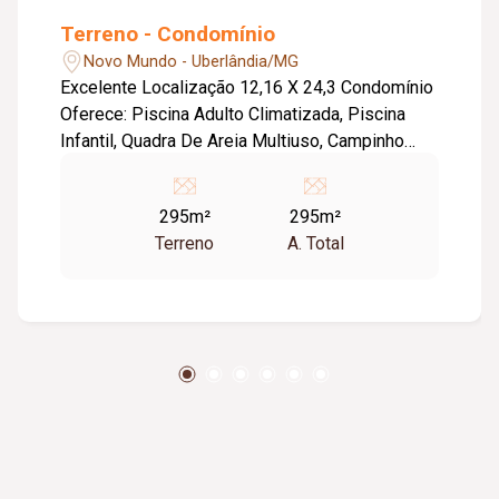
Terreno - Condomínio
Novo Mundo - Uberlândia/MG
Excelente Localização 12,16 X 24,3 Condomínio
Oferece: Piscina Adulto Climatizada, Piscina
Infantil, Quadra De Areia Multiuso, Campinho
Grama De Futebol, Academia, Sala De Jogos,
Brinquedoteca, Área Gourmet Em 2 Ambientes,
295m²
295m²
Salão De Festas Com Opções Variadas
Terreno
A. Total
Conforme Sua Necessidade, Locker Para
Recebimento E-Comerce E Delivery, Segurança
E Monitoramento 24 Horas