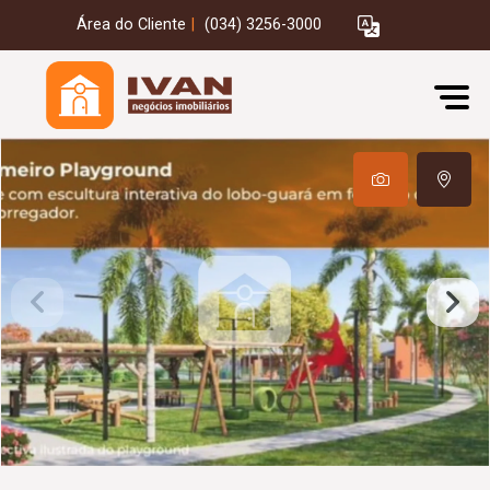
Área do Cliente
|
(034) 3256-3000