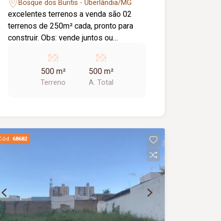
Bosque dos Buritis - Uberlândia/MG
excelentes terrenos a venda são 02
terrenos de 250m² cada, pronto para
construir. Obs: vende juntos ou
separados Matrículas individuais
500 m²
500 m²
Terreno
A. Total
Cód.
68682