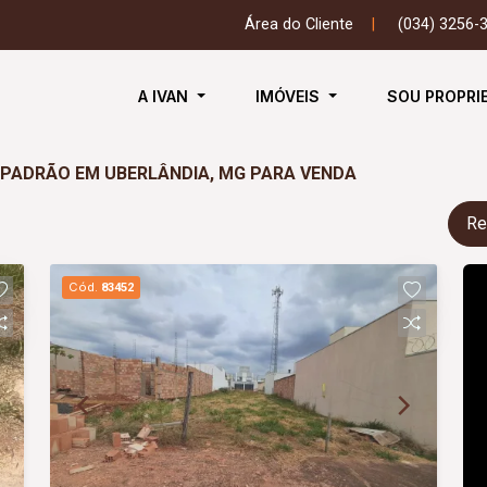
Área do Cliente
|
(034) 3256-
A IVAN
IMÓVEIS
SOU PROPRI
O PADRÃO EM UBERLÂNDIA, MG PARA VENDA
Re
Cód.
83452