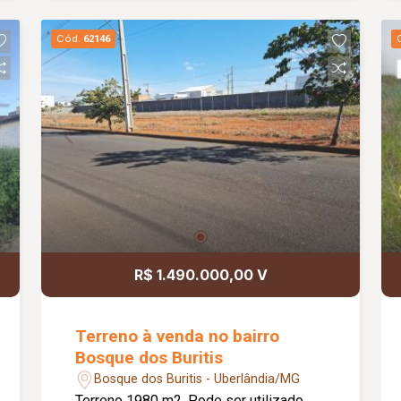
Cód.
62146
R$ 1.490.000,00 V
Terreno à venda no bairro
Bosque dos Buritis
Bosque dos Buritis - Uberlândia/MG
Terreno 1980 m2. Pode ser utilizado