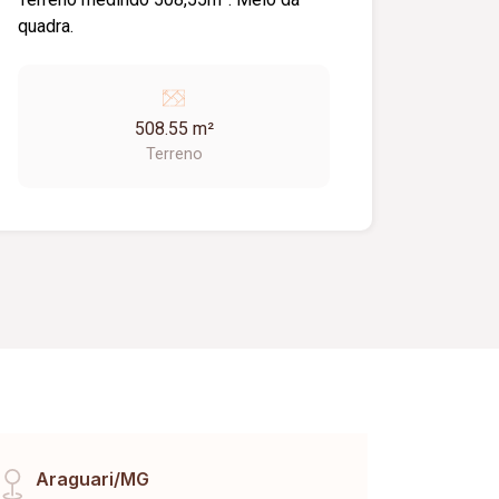
quadra.
508.55 m²
Terreno
Araguari/MG
Raul