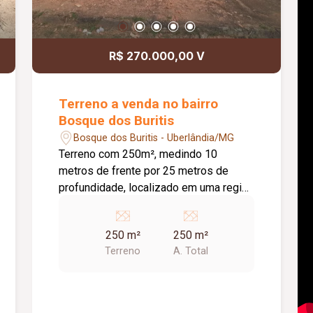
R$ 270.000,00 V
Terreno a venda no bairro
Bosque dos Buritis
Bosque dos Buritis - Uberlândia/MG
Terreno com 250m², medindo 10
metros de frente por 25 metros de
profundidade, localizado em uma região
valorizada e com ótima localização
dentro do bairro. Ideal para construção
250 m²
250 m²
residencial, oferecendo praticidade,
Terreno
A. Total
tranquilidade e fácil acesso às
principais vias da cidade. O imóvel está
próximo a comércios, supermercados,
padarias, farmácias e diversos