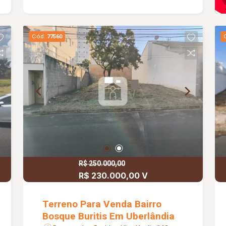
serviços essenciais, proporcionando
mais comodidade para o dia a dia. Uma
excelente opção para quem busca um
Cód.
77560
terreno bem localizado para morar ou
investir em uma das regiões que mais
crescem em Uberlândia!
R$ 250.000,00
R$ 230.000,00 V
Terreno Para Venda Bairro
Bosque Buritis Em Uberlândia