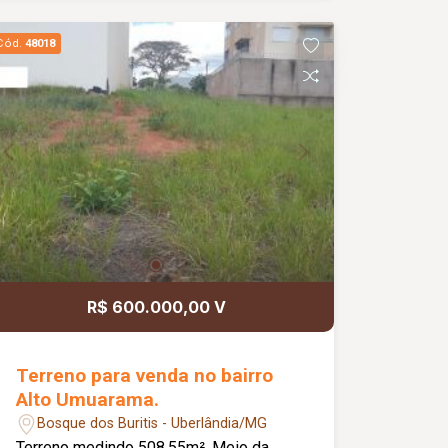
Cód.
48018
R$ 600.000,00 V
Terreno para venda no bairro
Alto Umuarama.
Bosque dos Buritis - Uberlândia/MG
Terreno medindo 508,55m². Meio da