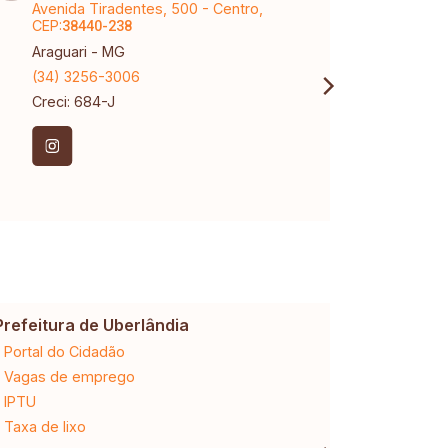
Avenida Tiradentes, 500 - Centro,
Aveni
CEP:
Marti
38440-238
Araguari - MG
Uberl
(34) 3256-3006
(34) 
Creci: 684-J
Creci
Prefeitura de Uberlândia
Cemig
Portal do Cidadão
2ª via da 
Vagas de emprego
Ligação n
IPTU
Desligam
Taxa de lixo