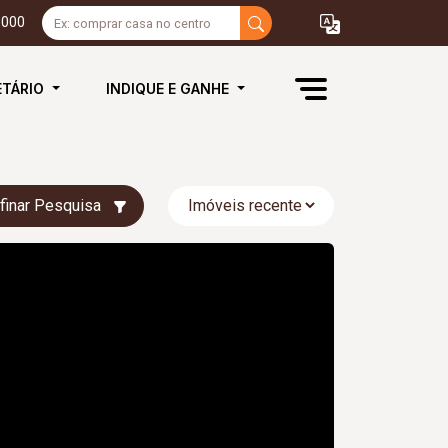
3000
ETÁRIO
INDIQUE E GANHE
finar Pesquisa