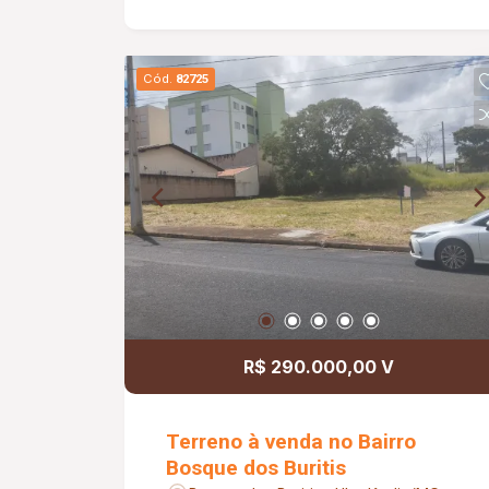
Cód.
82725
R$ 290.000,00 V
Terreno à venda no Bairro
Bosque dos Buritis