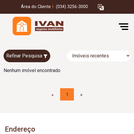
Área do Cliente
|
(034) 3256-3000
Refinar Pesquisa
Nenhum imóvel encontrado
«
1
»
Endereço