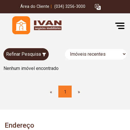
Área do Cliente
|
(034) 3256-3000
Refinar Pesquisa
Nenhum imóvel encontrado
«
1
»
Endereço