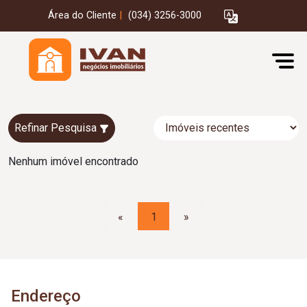
Área do Cliente
|
(034) 3256-3000
Refinar Pesquisa
Nenhum imóvel encontrado
«
1
»
Endereço