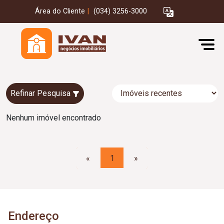
Área do Cliente
|
(034) 3256-3000
Refinar Pesquisa
Nenhum imóvel encontrado
«
1
»
Endereço