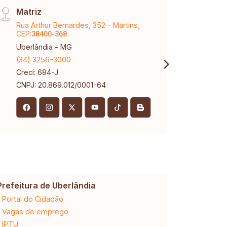
Matriz
Páti
Rua Arthur Bernardes, 352 - Martins,
Aveni
CEP:
Karaí
38400-368
Uberlândia - MG
Uberl
(34) 3256-3000
(34) 
Creci: 684-J
Creci
CNPJ: 20.869.012/0001-64
Prefeitura de Uberlândia
Cemig
Portal do Cidadão
2ª via da 
Vagas de emprego
Ligação n
IPTU
Desligam