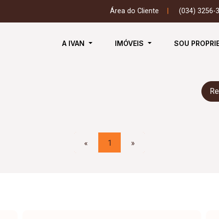
Área do Cliente
|
(034) 3256-
A IVAN
IMÓVEIS
SOU PROPRI
Re
«
1
»